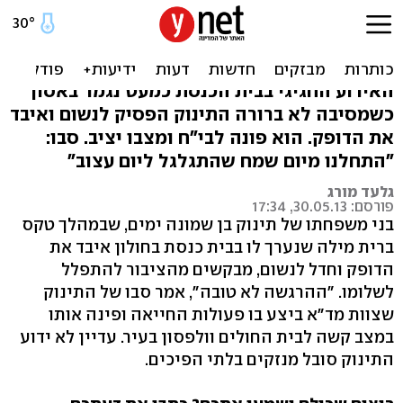
ההתמוטטות בברית:
"ממתינים שהתינוק יקום"
האירוע החגיגי בבית הכנסת כמעט נגמר באסון
כשמסיבה לא ברורה התינוק הפסיק לנשום ואיבד
את הדופק. הוא פונה לבי"ח ומצבו יציב. סבו:
"התחלנו מיום שמח שהתגלגל ליום עצוב"
גלעד מורג
פורסם: 30.05.13, 17:34
בני משפחתו של תינוק בן שמונה ימים, שבמהלך טקס
ברית מילה שנערך לו בבית כנסת בחולון איבד את
הדופק וחדל לנשום, מבקשים מהציבור להתפלל
לשלומו. "ההרגשה לא טובה", אמר סבו של התינוק
שצוות מד"א ביצע בו פעולות החייאה ופינה אותו
במצב קשה לבית החולים וולפסון בעיר. עדיין לא ידוע
התינוק סובל מנזקים בלתי הפיכים.