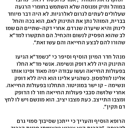
במוהל ותיק ומנוסה שלא השתמש בחומרי הרגעה
שעלולים לעתים לגרום לאלרגיות. לא היה דבר מיוחד
בברית, המוהל נתן את התינוק לאם, הוא בכה והחל
לינוק והיא שיערה שנרדם. אחרי דקה-שתיים הם שמו
לב שהוא הפסיק לנשום והכחיל. הם התקשרו למד"א
שהורו להם לבצע החייאה והם עשו זאת".
מנהל חדר המיון הוסיף וסיפר כי "כשמד"א הגיעו
התינוק היה ללא דופק ונשימה. אנשי מד"א החלו
בפעולות החייאה ועשו עבודה יפה מאוד ופינו אותו
אלינו לוולפסון. כשהגיע אלינו הוא היה ללא דופק
ונשימה - קו ישר במוניטור. התחלנו בפעולות החייאה.
אחרי שלושה סבבי פעולות החייאה חזר לו הדופק
ומצבו התייצב. כעת מצבו יציב. הוא מונשם ויש לו לחץ
דם תקין".
הרופא הוסיף והעריך כי ייתכן שסיבוך סמוי גרם