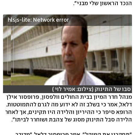
הנכד הראשון שלי מבני".
hlsjs-lite: Network error
סבו של התינוק (צילום: אמיר לוי )
מנהל חדר המיון בבית החולים וולפסון, פרופסור אילן
דלאל, אמר כי בשלב זה לא ידוע מה לגרם להתמוטטות.
הרופא סיפר כי ההיריון והלידה היו תקינים, אך לאחר
הלידה סבל התינוק מסוג של צהבת ושוחרר לביתו".
"תחקרנו את המוהל", אמר פרופסור דלאל. "מדובר