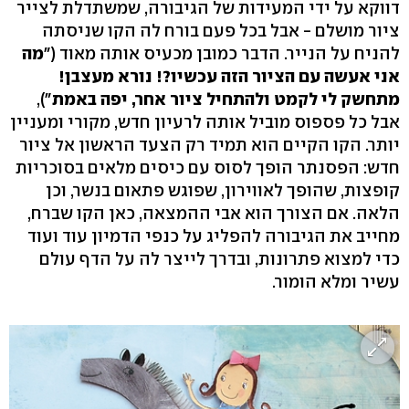
דווקא על ידי המעידות של הגיבורה, שמשתדלת לצייר
ציור מושלם - אבל בכל פעם בורח לה הקו שניסתה
להניח על הנייר. הדבר כמובן מכעיס אותה מאוד ("
מה
אני אעשה עם הציור הזה עכשיו?! נורא מעצבן!
מתחשק לי לקמט ולהתחיל ציור אחר, יפה באמת
"),
אבל כל פספוס מוביל אותה לרעיון חדש, מקורי ומעניין
יותר. הקו הקיים הוא תמיד רק הצעד הראשון אל ציור
חדש: הפסנתר הופך לסוס עם כיסים מלאים בסוכריות
קופצות, שהופך לאווירון, שפוגש פתאום בנשר, וכן
הלאה. אם הצורך הוא אבי ההמצאה, כאן הקו שברח,
מחייב את הגיבורה להפליג על כנפי הדמיון עוד ועוד
כדי למצוא פתרונות, ובדרך לייצר לה על הדף עולם
עשיר ומלא הומור.