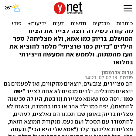
"בדיוק כמו שרציתי": לצאת
מהקווים
מה קורה כשילדה רוצה לצייר את הציור
המושלם, בדיוק כמו אמא, ולא מצליחה? ספר
הילדים "בדיוק כמו שרציתי" מלמד להוציא את
העז מהמתוק, ולממש את המעשה היצירתי
במלואו
עדנה אברמסון
פורסם: 07.07.13, 14:21
הם מציירים, צובעים, יוצאים מהקווים, ואז לפעמים גם
יוצאים מהכלים. ילדים מנסים לא אחת לצייר "
יפה
כמו
": יפה כמו שאמא מציירת (נו בטח, היו לה 30 שנה
להתאמן), יפה כמו ילד אחר או כמו בתמונה, וכשזה לא
מצליח בדיוק באופן שבו תכננו הם נאלצים, לעתים,
להתמודד עם תסכול ועם כעס. מנקודת המוצא הזאת,
מצליחות אלינוער קלר ("אמא שלי היא הכי") ונעמה