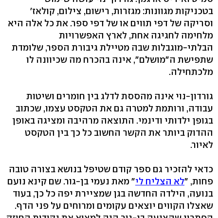
בטכניקות מגוונות: מגזרות, רישום, צילום, קולאז'
וסריקה של דפי תווים או של דפי ספר. את כל אלה היא
מלחימה לחגיגה אחת, לארץ האפשרויות
הבלתי-מוגבלות שבה מטיילת גיבורת הספר, שלומדת
שתפישת ה"מושלם", אינה בהכרח מה שכיוונה לו
מלכתחילה.
גורדון-נוי אינה מהססת לדלג בין חומרים ושיטות
עבודה, ורותמת למטרה גם את הטקסט עצמו, שכתוב
בגופן ילדותי ודינמי. התוצאה מרהיבה ומציגה באופן
ההדוק ביותר את הקשר החשוב כל כך בין הטקסט
לאיור.
כדאי להזכיר גם ספר קודם שטיפל בנושא בצורה טובה
פחות, "
לא הצליח לי
" מאת נעמי בן-גור. שם קינא נועם
בנועה, הילדה החדשה בגן שמציירת יפה כל כך, בעוד
שאצלו הקווים יוצאים עקומים ומרוחים על פני הדף.
הפתרון שהציעה בן-גור היה למצוא את נקודות החוזק