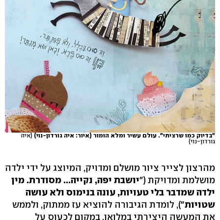
"בדיוק כמו שרציתי". עולם עשיר ומלא הומור (איור: איה גורדון-נוי)
(איה
גורדון-נוי)
מהרצון לצייר ציור מושלם ומדויק, המיוצג על ידי ילדה
מושלמת ומדויקת ("
יושבת
יפה, נקייה... מסודרת. מין
ילדה שמדבר בלי טעויות, עונה בנימוס ולא עושה
שטויות
"), לומדת הגיבורה להוציא עז ממתוק, ולממש
את המעשה היצירתי במלואו. במקום לכעוס על