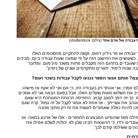
 עבודה של אדם אחד
(צילום: shutterstock)
עבודה או פר גיליון דפוס, וקשה להתקיים מהסכומים האלו
כשעושים את החישוב הזה על פי שמונה שעות עבודה ביום, מבינים
שעובדים בתחום הזה מקבלים פחות משכר מינימום. ומדובר
ה שנות לימוד, תארים מתקדמים ושנים של ניסיון".
צם? אותם אנשי הספר נכנעו לקבל עבודות בשכר זעום?
ם אמרו: אני אוותר רק בעבודה הזו, כי אם אני לא אקח אז מישהו
ייב את השלוש מאות שקלים האלו, אבל בפעם הבאה אני לא אסכים
ו. כך זה הפך למצב קבוע. התפיסה הרווחת המגוחכת היא שאם
והב את עשייתך - אז אתה לא אמור לקבל על זה גמול. קרה שגם
כו להיות כאלה שאמורים לעשות את זה רק מתוך אהבה.
לה מאז שהופיעו המבצעים החמורים - אלו של ארבע במאה. אז
בדים ירדו, כי ההוצאות הבינו שהן לא יכולות לשלם אפילו את
הים ששילמו קודם לכן".
דפים