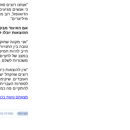
"אנחנו רוצים סו
כי אנשים מגיעי
הדואופול, רוב מ
מיליונרים".
אם האיגוד מבקש
ההוצאות יוכלו 
"אני מקווה שחוק
חייב להיות חמיש
במצב של לחצים, כ
משכורות לשלם - 
"אין להוצאות כי
העובדים. שיקימו
לספרות העברית 
להתקיים פה כמו 
מצאתם טעות בכתב
תגיות:
ספרות מק