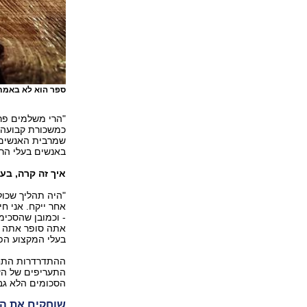
ספר הוא לא באמת
"הרי משלמים פר 
כמשכורת קבועה. 
שמרבית האנשים 
באנשים בעלי הרב
איך זה קרה, בע
"היה תהליך שכול
אחר ייקח. אני ח
- וכמובן שהסכימ
אתה סופר אתה א
בעלי המקצוע הפ
ההתדרדרות התחי
התעריפים של העו
הסכומים הלא גבו
שוחקים את ה