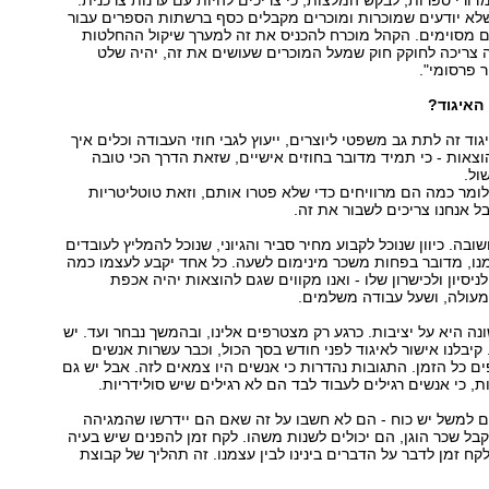
שלא יודעים שמוכרות ומוכרים מקבלים כסף ברשתות הספרים עבור
 מסוימים. הקהל מוכרח להכניס את זה למערך שיקול ההחלטות
ה צריכה לחוקק חוק שמעל המוכרים שעושים את זה, יהיה שלט
ר פרסומי".
האיגוד?
ד זה לתת גב משפטי ליוצרים, ייעוץ לגבי חוזי העבודה וכלים איך
אות - כי תמיד מדובר בחוזים אישיים, שזאת הדרך הכי טובה
ול.
מר כמה הם מרוויחים כדי שלא פטרו אותם, וזאת טוטליטריות
ל אנחנו צריכים לשבור את זה.
בה. כיוון שנוכל לקבוע מחיר סביר והגיוני, שנוכל להמליץ לעובדים
נו, מדובר בפחות משכר מינימום לשעה. כל אחד יקבע לעצמו כמה
יסיון ולכישרון שלו - ואנו מקווים שגם להוצאות יהיה אכפת
עולה, ושעל עבודה משלמים.
 היא על יציבות. כרגע רק מצטרפים אלינו, ובהמשך נבחר ועד. יש
קיבלנו אישור לאיגוד לפני חודש בסך הכול, וכבר עשרות אנשים
כל הזמן. התגובות נהדרות כי אנשים היו צמאים לזה. אבל יש גם
, כי אנשים רגילים לעבוד לבד הם לא רגילים שיש סולידריות.
ם למשל יש כוח - הם לא חשבו על זה שאם הם יידרשו שהמגיהה
ל שכר הוגן, הם יכולים לשנות משהו. לקח זמן להפנים שיש בעיה
קח זמן לדבר על הדברים בינינו לבין עצמנו. זה תהליך של קבוצת