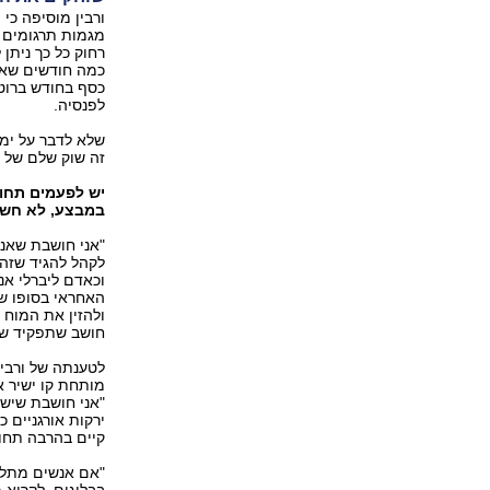
ורבין מוסיפה כי
מגמות תרגומים ו
רחוק כל כך ניתן
כמה חודשים שאת
כסף בחודש ברוטו
לפנסיה.
שלא לדבר על ימי
זה שוק שלם של פ
יש לפעמים תחושה
במבצע, לא חשו
"אני חושבת שאנש
לקהל להגיד שזה 
וכאדם ליברלי אנ
האחראי בסופו של
ולהזין את המוח 
חושב שתפקיד של 
לטענתה של ורבין
מותחת קו ישיר א
"אני חושבת שיש 
ירקות אורגניים 
קיים בהרבה תחומ
"אם אנשים מתלונ
בבלוגים, לקרוא 