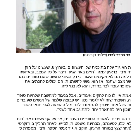
ובד בחדר לבדו
(צילום: דן פורגס)
"הרעיון להקים את האיגוד עלה בתוכנית של 'הינשופים' בערוץ 8, שעשינו על חוק
 ורבין בראיון עמה. "חיים באר הגיע ודיבר על כל המצב, ובאיזשהו
למה הם לא מקימים איגוד, כי רק הגיוני לחשוב שאם סופרים כמו
שהמצב ישתנה, אז הוא עשוי להשתנות. הם יכולים להכתיב את
סופר עובד לבד בחדר, והוא לא בנוי לזה.
מת אין לו כוח להקים איגודים, אבל בניגוד למחשבה שלהיות סופר
, חשבתי שזה לא לגמרי נכון. יש קבוצה שלמה של אנשים שעובדים
וני שכל אחד יצטרך להתמודד לבד מול ההוצאה לגבי תנאי השכר
נכון היה להתאחד יחד ולתת גב אחד לשני".
וד הסופרים ולאגודת הסופרים העבריים, אך על אף ששבחו את "רוח
א יכלו, לטענתם, מבחינה משפטית, לסייע. לאחר תהליך ביורוקרטי
לאחר שצץ במוחה הרעיון, הוקם איגוד אנשי הספר. ורבין מספרת כי