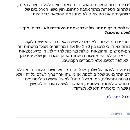
לידריות. ברוב המקרים האנשים בהוצאות רוצים לשלם בצורה הגונה,
ם לתחום הספרות מתוך אהבה לתחום. חוץ משני המרכיבים של
י שמקימים את ההוצאות לא פתחו את ההוצאה כדי להיות
 להציב רף תחתון של שכר שממנו העובדים לא יורדים, איך
לשלם פתאום?
 ספרים טוב יעבור - לא כמו זה שיש כרגע - כדי שיאפשר חלוקה
טובה בין החנויות וההוצאות, כי כרגע בין 70 ל-80 אחוז מהרווחים נשאר ברשתות. זה
ים-חמישים. וההוצאות יכולות וצריכות להגיד לא. הן כרגע נמצאות
י אם הן לא יהיו מוצגות ברשתות אז הן יסגרו כיוון שלא יהיו להן
לא לפרילנסים, אלא לעובדים הקבועים.
ום יכולות לעמוד על שלהן. אבל זה תמיד על חשבון העובדים. אם לא
רוצים שהקהל ישלם יותר מ-30 שקלים לספר, אז מישהו אחר צריך לשלם על זה - ולא
 קרנות ומפעלים, כמו מפעל "קסת" למשל, שישיגו פילנתרופים
כמו שיש לאמנות פלסטית, ויאפשרו לשפה העברית להמשיך
שצריך, כי אחרת היא לא תשרוד".
ה? כתבו לנו
ור
ראיונות