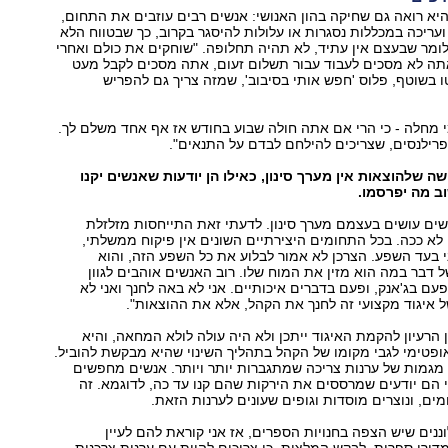
 היא רואה גם שחיקה בהון האנושי: אנשים רבים עוזבים את התחום,
עריכה במכללות נסגרות או עלולות להיסגר בקרוב, כך שבטווח הלא
 לומר שבעצם אין עתיד, לא תהיה תחלופה. "שוחקים את כולם ואחרי
ה לא מסכים לעבוד עבור תשלום זעום, אתה מסכים לקבל מעט
 בשוטף, פלוס 'חפש אותי בסיבוב', שמזה צריך גם להפריש
 מחלה - כי הרי אם אתה חולה שבוע בחודש אז אף אחד משלם לך.
רילנסים, שצריכים להילחם לבדם על התנאים".
 שלהוצאות אין מערך סינון, כאילו הן יודעות שאנשים יקנו
ב מה יפרסמו.
ים עושים בעצמם מערך סינון. לדעתי זאת התייחסות מזלזלת
לא ככה. בכל התחומים היצירתיים השונים אין פיקוח ממשלתי,
י בעד השפע. הצרכן לא אמור לבלוע את כל השפע הזה, והוא
 דבר במה הוא מזין את המוח שלו. רוב האנשים אוהבים לגוון
פעם בג'אנק, ופעם בדברים איכותיים. אני לא באה לחנך ואני לא
איגוד מקצועי זה לחנך את הקהל, אלא את ההוצאות".
 הרעיון להקמת האיגוד ייתכן ולא היה עולה לולא המחאה, והיא
ופטימי לגבי מקומו של הקהל בתהליך השינוי שהיא מבקשת להוביל.
מגמות של ערנות צריכה שמתגברות יותר ויותר. אנשים מחפשים
כי הם יודעים שמרססים את הירקות שהם קנו עד כה, לדוגמא. זה
ים, ונוצרים מוסדות וגופים שעונים לערנות הזאת.
נים שיש הצפה בחנויות הספרים, אז אני קוראת להם לעיין
מדורי ספרות, לבקש המלצות, כי צריכים להיות עם ערנות צרכנית.