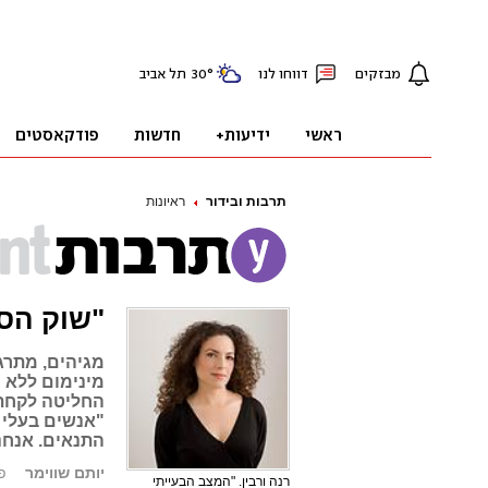
תרבות ובידור
ראיונות
"שוק הספ
מגיהים, מתרג
מינימום ללא ה
החליטה לקחת 
"אנשים בעלי 
התנאים. אנחנו
יותם שווימר
פור
רנה ורבין. "המצב הבעייתי