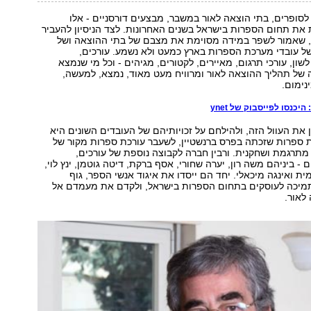
לסופרים, בתי הוצאה לאור במשבר, מבצעים דורסניים - אלו
את תחום הספרות בישראל בשנים האחרונות. לצד הניסיון להעביר
 שאמור לשפר במידה מסוימת את מצבם של בתי ההוצאה ושל
ל עובדי מערכת הספרות בארץ כמעט ולא נשמע. עורכים,
שון, עורכי תרגום, מאיירים, לקטורים, מגיהים - וכל מי שנמצא
של תהליך ההוצאה לאור ומרוויח מעט מאוד, נמצא, למעשה,
ימום.
כנסו לפייסבוק של ynet
את העוול הזה, ולהילחם על זכויותיהם של העובדים השונים היא
ת ספרות שזכתה בפרס ברנשטיין, לשעבר עורכת ספרות מקור של
 מתרגמת ושחקנית. ורבין חברה לקבוצה נוספת של עורכים,
- ביניהם משה רון, יערה שחורי, אסף ברקת, דיטה גוטמן, ינץ לוי,
מית ואינגה מיכאלי. יחד הם ייסדו את איגוד אנשי הספר, גוף
יכה לעוסקים בתחום הספרות בישראל, ולקדם את מעמדם אל
לאור.