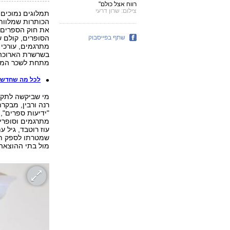
רווח אצל כולם"
צילום: שרון דרעי
תמלוגים נמוכים 
הכותרות שמלוות 
את חוק הספרים,
שתף בפייסבוק
הסופרים, קולם ש
מתרגמים, עורכי ל
בשרשרת הארוכה 
מתחת לשכר המינ
לכל מה שחדש: הי
מי שביקשה לתקן 
רנה ורבין, מבקר
"ידיעות ספרים",
מתרגמים וסופרים 
עוז רוטבד, גיל ע
שמטרתו לספק תמ
מול בתי ההוצאה 