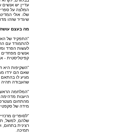
עדיין יש אנשים 
המלצה על ספרים
שלו. אולי המדינ
שיגדיר שזהו מדו
מה בעצם עושה 
"התפקיד של האיגו
להתמודד עם ההוצ
לעשות הפרד ומש
אנשים מפחדים לו
קפיטליסטית - אב
"השקיפות היא חשו
שאם הם ירדו ממ
מגיע לו בהתאם לנ
שהעבודה תהיה מ
"המלחמה הראשונה
היענות מדהימה. 
מהתחום מצטרפים 
מידה של סקפטיות
"לסופרים מרכזיי
שלהם, למשל, תקב
רצינית בתחום, ול
תמיכה.