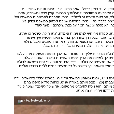
אל".
דין, עו"ד דורון ברזילי, אמר בהלוויה כי "היום זה יום שחור, יום
 האחרונה התוודעתי למעלותיך הרבות. קצין צבא ומשטרה, אדם
 לב, ההגינות הייתה נר לרגליך. ימית, הספקת להתמחות במשרדו של
ים בלבד. נתן וימית, בחרתם שניכם לעסוק במשפט וצדק. אני
 ולא נסלח ונעשה הכול על מנת שזכרכם יימשך לעד".
תן, ספדה אף היא לנתן וימית ואמרה: "נתן היקר, כשמך כן אתה,
שיב ותומך. בכל דרך בחרת לך בחיים האלו ועכשיו איך אפשר
בלהות שבו אנו נמצאים. הותרת אותנו המומים ואבלים ולא
 רוע הגזירה. הלכת מאיתנו על ידי רוצח נתעב".
"כולם מדברים עליך נתן טובות. את לבך פתחת והענקת אהבה לעד
חים לך למצות את הדין. ימית האחיינית היקרה והאהובה שלנו,
ת מרעיפה על כולם. יופייך הפנימי והחיצוני נתנו השראה לכולם.
 סמל ודוגמה וכך בצורה כל כך טבעית בחרת ללכת בדרכו והלכת
אתמול, סמוך לשעה 9:40, נכנס גטאהון למשרד של ז'ורנו במרכז "כלל" בירושלים, ירה
בעורך הדין (56) ובבתו (26) ופצע אותם באורח אנוש. כוחות מד"א טיפלו בהם
 מותם. הוא ניסה להימלט מהמקום, אך שוטר לשעבר ושוטר פעיל
 רדפו אחריו ועצרו אותו.
hlsjs-lite: Network error