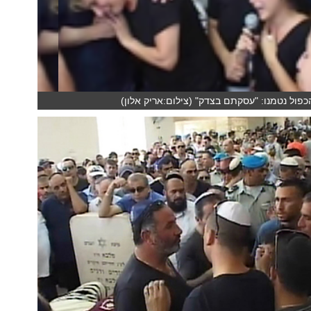
פול נטמנו: "עסקתם בצדק" (צילום:אריק אלון)