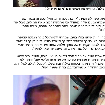
ולם". הלוויית נתן וימית ז'ורנו
(צילום: אריק אלון)
ית, ספד לה ואמר: "ירו בך, ככה זה מתחיל וככה זה נגמר. מה
שמתגעגעים אליה מאוד? אני מתקשה למצוא את המילים, אבל אולי
 עדן ואם לא את בטח תגרמי להם להתחבר. אהבה, מילה אחת
ולך".
 והיית איתנו בט"ו באב. שמחתי לראות כל בוקר מנגינה עוטפת
יות. אני כל כך מצטער בשבילך ובשביל כולנו. לא אתן לך להישאר
כת לשום מקום. נראה אותך מלווה אותנו ואנו אותך. תמיד תהיי
אביא לך פרח כל שנה, אוהב ומתגעגע עד שאין לתאר".
 שמש משה אבוטבול ספד לנרצחים. "עין בוכה, תושבי בית שמש
בים ורצוצים מהרצח הנתעב של אב ובתו על לא עוול בכפם. לא
היום לחיות מתוך ביטחון בגלל רוצח שפל. לא נוכל לעולם לסלוח על
אב הגדול הוא שמדובר בבן ברית שעשה זאת".