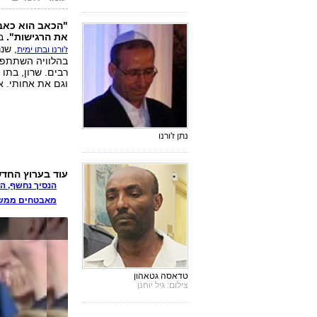
"הכאב הוא כאב 
את הרגישות".
בב
, שנ
ז'ורנו ובתו ימית
בהלוויה השתתפו 
רבים. שרון, בתו
וגם את אחותי. א
נתן ז'ורנו
עוד בערוץ החדשות 
הנסיך נחשף, ה
מאבטחים ממשי
טדאסה גטאהון
צילום: גיל יוחנן