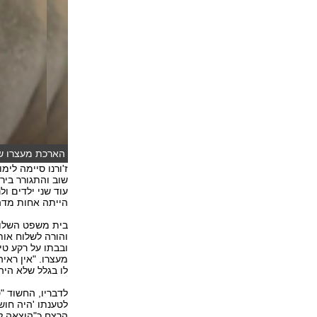
הארכת מעצרו של
ז'ורנו סיימה ל
שוב והתגורר ביר
עוד שני ילדים ול
הייתה אחות מדהי
בית משפט השלום
והורה לשלוח אות
ובבתו על רקע טי
מעצרו. "אין ראי
לו בגלל שלא היה
לדבריו, החשוד "
לטענתו 'היה חו
הרצח כ"הוצאה לה