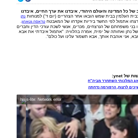
של כל המדינה והעולם היהודי, איבדנו את ערך החיים, איבדנו
ית העלמין בבית שמש הובאו אחר הצהריים (יום ד') למנוחות
נתן
רצחו אתמול לפי החשד ביריות אקדחו של המאבטח
.
טדאסה גטאהון
בני משפחתם של הנרצחים, מכרים, אנשי לשכת עורכי הדין וחברים
 של נתן ואחותה של ימית, אמרה בהלוויה: "אתמול איבדתי את אבא
בא, אני אוהבת אותך, אבא תשמור עלינו ועל כולם".
של ynet:
זוג המלכותי השתחרר מביה"ח
כים לרצוח, הרפורמה נדחתה
hlsjs-lite: Network error