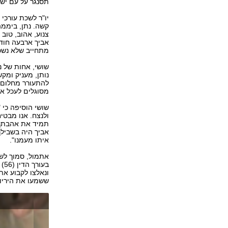
תסנגר על עם ישר
יו"ר לשכת עורכי ה
קשה. נתן, ביממה
צנוע, אהוב, טוב
אביך ארבעה חודש
מתחייב שלא נשכח
שושי, אחות של נ
נותן, מעניק ומק
להתעורר מחלום ה
מסוגלים לעכל את
שושי הוסיפה כי 
ולנצח. אנו מבטי
תמיד את אהבתך א
אביך היה בשבילך
איתו מעמנו".
ונאלצו לקבוע את
ששמעו את היריות