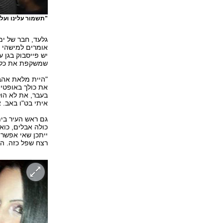
"תשמור עלינו ועל כ
גלעד, חבר של ימ
אומרים למישהי 
יש פייסבוק בגן
שמשקפת את כל כ
"היית מלאת אהבה
את כולך באופטימ
בעבר, את לא הול
איתי בט"ו באב. 
גם ראש העיר בית
כולה אבלים, כוא
ייתכן שאי אפשר 
רצח שפל כזה. הכ