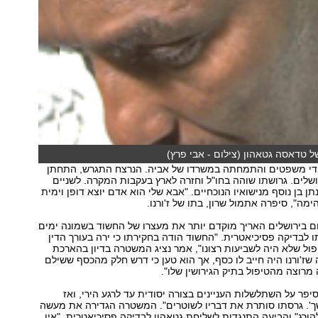
 טדאסה גטאהון (צילום - אבי פרץ)
ימודי משפטים והתמחתה במשרדו של אביה. הנרצח התגרש, התחתן
ושלים. גרושתו שוהה בחו"ל וחזרה לארץ בעקבות המקרה. לשניים
נתן בן נוסף מנישואיו הנוכחיים. "אבא שלי הוא אדם יוצא דופן וימית
מה", סיפרה אתמול שרון, בתו של ז'ורנו.
 בירושלים האריך מוקדם יותר את מעצרו של החשוד בשמונה ימים
ו לבדיקה פסיכיאטרית. "החשוד הודה בחקירתו כי ירה בעורך הדין
פול שלא היה לשביעות רצונו", אמר נציג המשטרה בדיון בהארכת
ה שז'ורנו היה חייב לו כסף, אך הוא טען כי דרש חלק מהכסף ששילם
 מרוצה מהטיפול בתיק הגירושין שלו".
סיפר על השתלשלות העניינים בצורה יסודית עד לרגע הירי, ואז
שך'. גרסתו סותרת את דבריו לשוטרים". המשטרה הגדירה את מעשה
ורג" והביעה התנגדות לשליחת גטאהון לבדיקה פסיכיאטרית. "אין