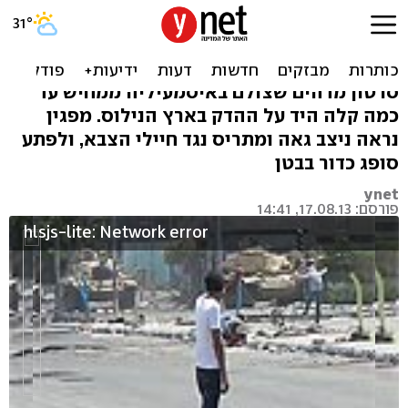
לבד מול טנק: צפו בירי במפגין
במצרים
סרטון מדהים שצולם באיסמעיליה ממחיש עד
כמה קלה היד על ההדק בארץ הנילוס. מפגין
נראה ניצב גאה ומתריס נגד חיילי הצבא, ולפתע
סופג כדור בבטן
ynet
פורסם: 17.08.13, 14:41
hlsjs-lite: Network error