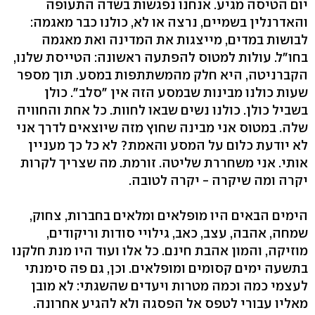
יום הטיסה מגיע. אנחנו נפגשות בשדה התעופה
והאדרנלין בשמיים, נרצה או לא, כולנו כבר מאגמה:
לבושות במדים, מייצגות את המדינה ואת מאגמה
בחו"ל. עולות למטוס להפתעה ראשונה: הטייסת שלנו,
הקברניטה, היא חלק מהמשתתפות במסע. תוך מספר
שעות כולנו מבינות שבמסע הזה אין "סלב". כולן
בשביל כולן. כולנו נשים שבאו לחוות. כל אחת והחוויה
שלה. במטוס אני מבינה שחוץ מזה שיוצאים לדרך אני
לא יודעת כלום על המסע והאמת? לא כל כך מעניין
אותי. אני משחררת שליטה. זורמת. מה שצריך לקרות
יקרה ומה שיקרה - יקרה לטובה.
הימים הבאים היו מופלאים ומלאים בחברות, צחוק,
שמחה, אהבה, עצב, כאב, גילויי סודות וריקודים,
מוזיקה, והמון אהבת חינם. כל אלו ועוד היו מנת חלקנו
בתשעה ימים קסומים ומופלאים. וכן, גם פה סימנתי
לעצמי כמה וכמה מטרות ויעדים שהשגתי: לא מובן
מאליו עבורי לטפס אל הפסגה ולא להגיע אחרונה.