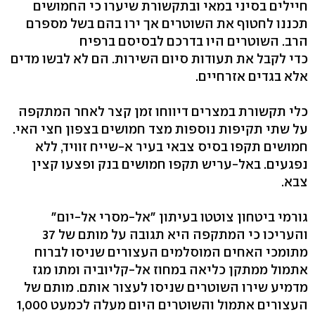
חיילים בסיני במאי ובתקשורת שיערו כי החמושים
תכננו לחטוף את השוטרים אך ירו בהם בשל מספרם
הרב. השוטרים היו בדרכם לבסיסם ברפיח
כדי לקבל את תעודות סיום השירות. הם לא לבשו מדים
אלא בגדים אזרחיים.
כלי תקשורת במצרים דיווחו זמן קצר לאחר המתקפה
על שתי תקיפות נוספות מצד חמושים בצפון חצי האי.
חמושים תקפו בסיס צבאי בעיר א-שייח זוויד, ללא
נפגעים. באל-עריש תקפו חמושים בנק ופצעו קצין
צבא.
גורמי ביטחון צוטטו בעיתון "אל-מסרי אל-יום"
והעריכו כי המתקפה היא תגובה על מותם של 37
מתומכי האחים המוסלמים העצורים שניסו לברוח
אתמול ממתקן כליאה במחוז אל-קליוביה ומתו מגז
מדמיע שירו השוטרים שניסו לעצור אותם. מותם של
העצורים אתמול והשוטרים היום מעלה לכמעט 1,000