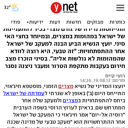
בכיר מצרי: מבינים את חשש
ישראל מזליגה
התייחסות נדירה של גורם מצרי בכיר להתעניינות
של ישראל במהומות במצרים, ובמיוחד בחצי האי
סיני. יועץ הנשיא הביע הבנה למעקב של ישראל
אחר ההתפתחויות: "זה טבעי, היא רוצה לוודא
שהמהומות לא גולשות אליה". בסיני הוכרז מצב
חירום בעקבות מתקפת הטרור ומעבר ניצנה נסגר
רועי קייס
פורסם: 19.08.13, 14:26
יועצו המדיני של נשיא
מצרים
הזמני, מוסטפא חיג'אזי,
התייחס היום (ב') באופן לא שגרתי ל
עמדתה של ישראל
ביחס להתפתחויות ב
מצרים
ולמעקב שלה אחר
המתרחש שם. בראיון לערוץ הרוסי בשפה הערבית
"רוסיה אל-יום" אמר חיג'אזי כי המעקב של ישראל
אחר ההתרחשויות הוא "מעקב טבעי של מדינה שכנה