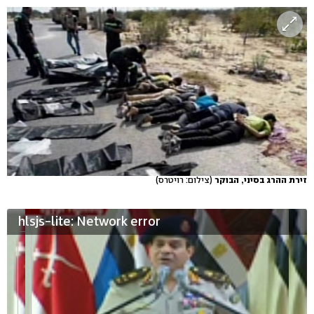
זירת ההרג בסיני, הבוקר
(צילום: רויטרס)
hlsjs-lite: Network error