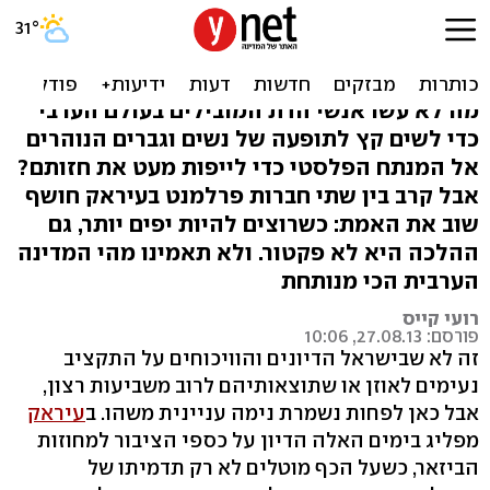
עיראק משנה פניה: ניתוחים
פלסטיים על הכף
מה לא עשו אנשי הדת המובילים בעולם הערבי
כדי לשים קץ לתופעה של נשים וגברים הנוהרים
אל המנתח הפלסטי כדי לייפות מעט את חזותם?
אבל קרב בין שתי חברות פרלמנט בעיראק חושף
שוב את האמת: כשרוצים להיות יפים יותר, גם
ההלכה היא לא פקטור. ולא תאמינו מהי המדינה
הערבית הכי מנותחת
רועי קייס
פורסם: 27.08.13, 10:06
זה לא שבישראל הדיונים והוויכוחים על התקציב
נעימים לאוזן או שתוצאותיהם לרוב משביעות רצון,
אבל כאן לפחות נשמרת נימה עניינית משהו. ב
עיראק
מפליג בימים האלה הדיון על כספי הציבור למחוזות
הביזאר, כשעל הכף מוטלים לא רק תדמיתו של