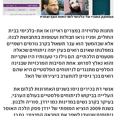
המחוקק המצרי אל-בלכימי לפני ניתוח האף ואחריו
תחנות טלוויזיה במצרים ראיינו אז את-בלכימי בבית
החולים, ופניו נראו חבולות ועטופות בתחבושת לבנה.
אלא שבהמשך הוא עבר תשאול בקרב גורמים רשמיים
במפלגתו שאינם רואים בעין יפה ניתוחים שכאלה
מטעמים הלכתיים. הם גילו כי טענותיו היו שקריות
והוא נאלץ לפרוש. אחת הסיבות המרכזיות שבגינה
הסלפים מתנגדים לניתוחים הפלסטיים היא שהם
רואים בכך ניסיון להתערב ביצירתו של האל.
אנשי דת בכירים ניסו בשנים האחרונות לבלום את
העלייה בביקוש לניתוחים פלסטיים בעולם הערבי,
בעיקר בקרב נשים במדינות כמו ירדן, סוריה ולבנון.
בשנת 2009 הוציא המופתי של ירדן פסק הלכה האוסר
ניתוחים שנועדו לשפר את המראה החיצוני, גם כן