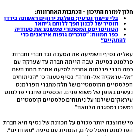
חלון למזרח התיכון - הכתבות האחרונות:
בלי עישון וגרעין: מפלגת ירוקים ראשונה בירדן
הזמיר של לבנון הפך ללוחם ג'יהאד
הטוויטריסט המסתורי שמשגע את סעודיה
כפר המוות: "מוכרים גופות איראנים כדי
להתקיים"
עאליה נסיף השמיעה את הטענה נגד חברי וחברות
פרלמנט בסיעה, שבה הייתה חברה עד שערקה עם
כמה חברי פרלמנט אחרים לסיעה אחרת תחת השם
"אל-עראקיה אל-חורה". נסיף טענה כי "הניתוחים
הפלסטיים הקוסמטיים של חלק מחברי הפרלמנט
נעשים באופן של משוא פנים. הכספים שחברי פרלמנט
עיראקים שילמו על ניתוחים פלסטיים קוסמטיים
נמשכו במסגרת הלוואה".
מי שהוצבה יותר מכולם על הכוונת של נסיף היא חברת
הפרלמנט וואסל סלים, הנמנית עם סיעת "מאוחדים".