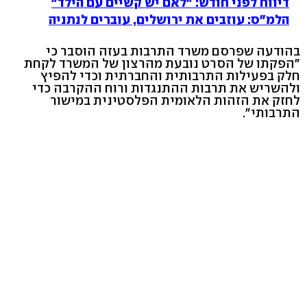
דיווח לפני חודש: "לאם יש קשיים עם הילד"
הלמ"ס: עוזבים את ירושלים, עוברים לנתניה
בהודעה שפרסם משרד התרבות בעזה הוסבר כי
"הפקתו של הסרט נובעת מהרצון של המשרד לקחת
חלק בפעילות התרבותית והחברתית וכדי להפיץ
ולהשריש את תרבות ההתנגדות ורוח ההקרבה כדי
לחזק את הזהות הלאומית הפלסטינית במישור
התרבותי".