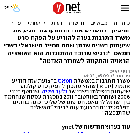
בפן תרבותי: חמאס יפיק סרט
על גלעד שליט
הניסיון "להשריש את רוח ההקרבה" הניע את
משרד התרבות בעזה להודיע על הפקת סרט
שיעסוק בשנים שבהן שהה החייל הישראלי בשבי
חמאס. "נדגיש שרובה ההתנגדות הוא האופציה
הראויה והתקווה לשחרור האדמה"
רועי קייס
פורסם: 16.09.13, 14:03
משרד התרבות בממשלת
חמאס
ברצועת עזה הודיע
אתמול (יום א') שהוא מתכנן להפיק סרט קולנוע
שיעסוק בנפילתו בשבי של
גלעד שליט
, שנחטף ביוני
2006 ושוחרר באוקטובר 2011 במסגרת עסקה שנחתמה
בין ישראל לחמאס. חטיפתו של שליט זכתה בחוגים
הפלסטיניים ברצועת עזה לכינוי "האשליה
שהתנפצה".
עוד בערוץ החדשות של ynet: