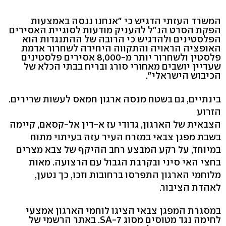
המשרד העזתי הדגיש כי "אנחנו ננסה באמצעות
הפקת הסרט הנ"ל להעניק מודעות לסוגיית האסירים
הפלסטינים ולהדגיש כי הרובה של ההתנגדות הוא
האופציה הראויה והתקווה היחידה לשחרור אדמת
פלסטין ולשחרור יותר מ-8,000 אסירים פלסטינים
שעדיין יושבים מאחורי סורג ובריח בבתי הכלא של
הכיבוש הישראלי".
בינתיים, גם בשטח מנסה ארגון חמאס לעשות שרירים.
הזרוע
הצבאית של הארגון, גדודי עז א-דין אל-קסאם, קיימה
בשבת מפגן צבאי במזרח העיר עזה בעיתוי מתוח
במיוחד, על רקע המבצע רחב ההיקף של צבא מצרים
בחצי האי סיני ובקרבת הגבול עם הרצועה. מאות
מלוחמי הארגון התפרסו ברחובות וזכו, כך נטען,
לאהדת הציבור.
במסגרת המפגן צבאי הציגו לוחמי הארגון אמצעי
לחימה נגד מטוסים מסוג SA-7. באתר הרשמי של