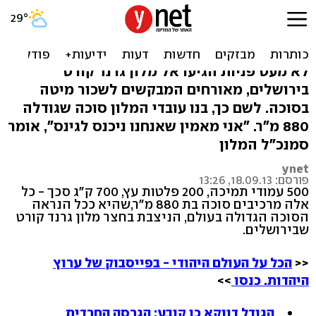
לישון תחת הסכך: הסוכה הכי
גדולה בעולם
לא מעט פניות הגיעו אל מלון גרנד קורט
בירושלים, מאורחים המבקשים לשכור מיטה
בסוכה. לשם כך, בנו עובדי המלון סוכה שגודלה
880 מ"ר. "אני מאמין שאנחנו ניכנס לגינס", אומר
סמנכ"ל המלון
ynet
פורסם: 18.09.13, 13:26
500 עמודי תמיכה, 200 פלטות עץ, 700 ק"ג סכך - כל
אלה מרכיבים סוכה בת 880 מ"ר,שהיא ככל הנראה
הסוכה הגדולה בעולם, הניצבת בחצר מלון גרנד קורט
שבירושלים.
<<
הכל על העולם היהודי - בפייסבוק של ערוץ
היהדות. כנסו
>>
הגודל דווקא כן קובע: הגרסה החרדית