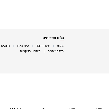
כלים ושירותים
מניות
שער הדולר
שער היורו
דרושים
|
|
|
|
פיתוח אתרים
פיתוח אפליקציות
|
|
יהדות
תיירות
יחסים
כלכליסט