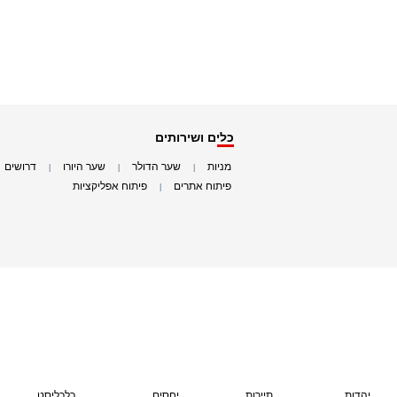
כלים ושירותים
מניות
שער הדולר
שער היורו
דרושים
|
|
|
|
פיתוח אתרים
פיתוח אפליקציות
|
|
יהדות
תיירות
יחסים
כלכליסט