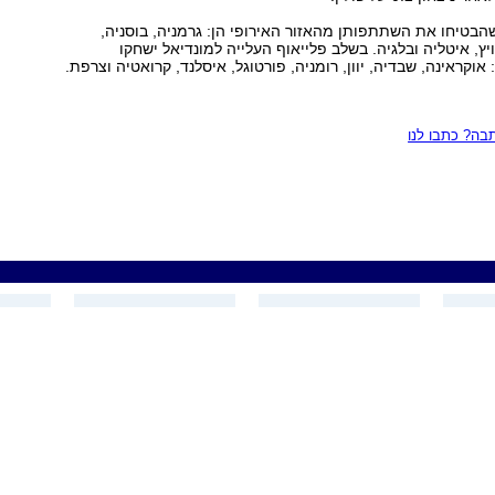
הבטיחו את השתתפותן מהאזור האירופי הן: גרמניה, בוסניה,
ויץ, איטליה ובלגיה. בשלב פלייאוף העלייה למונדיאל ישחקו
וקראינה, שבדיה, יוון, רומניה, פורטוגל, איסלנד, קרואטיה וצרפת.
ה? כתבו לנו