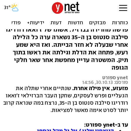
ראשו של שחקן עבר נערף,
עיניו ולשונו נחתכו
פרשה מחרידה בברזיל: אשתו של ז'ואאו רודריגו
סילבה סנטוס בן ה-35 נשארה ערה כל הלילה
אחרי שבעלה לא חזר הבייתה. ואז היא שמע
רעש, פתחה את הדלת וגילתה את ראשו בתוך
תיק. המשטרה עדיין מחפשת אחר שאר חלקי
הגופה
ynet ספורט
פורסם: 30.10.13, 14:56
מזעזע, אין מילה אחרת.
שנתיים אחרי שתלה את
הנעליים ופרש לעסקים, שחקן העבר הברזילאי ז'ואאו
רודריגו סילבה סנטוס בן ה-35, נרצח במה שנראה קרוב
יותר לסרט אימה מאשר למציאות.
עד ב-ynet ספורט:
הניצחון שלנו / על גל מקל וכספי