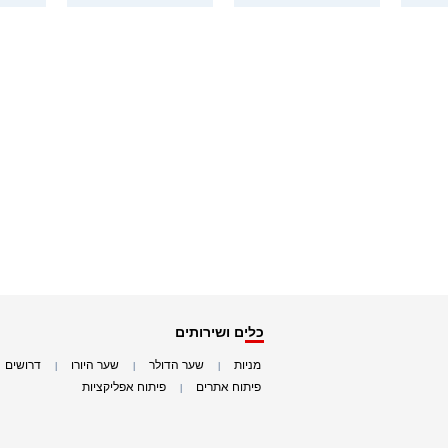
כלים ושירותים
מניות
שער הדולר
שער היורו
דרושים
|
|
|
|
פיתוח אתרים
פיתוח אפליקציות
|
|