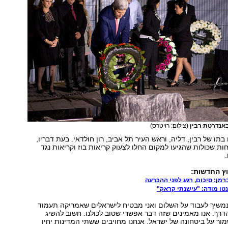
באנדרטת רבין
(צילום: רויטרס)
בתו של רבין, דליה, וראש העיר תל אביב, רון חולדאי. בעת דבריו,
ת שכולות שהגיעו למקום החלו לצעוק קריאות בוז וקריאות נגד
ץ החדשות:
רמן: סיכום, רגע לפני ההכרעה
טו מודה: "עישנתי קראק"
 נמשיך לעבוד על השלום ואני מבטיח לישראלים שאמריקה תעמוד
דרך. אנו מאמינים שזה דבר אפשרי שטוב לכולנו. חשוב להשיג
ר על ביטחונה של ישראל. אנחנו מחויבים ששתי המדינות יחיו