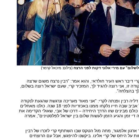
לשלום" עם מירי אלוני דקות לפני הרצח
(צילום: מיכאל קרמר)
רי דיבר ראש העיר חולדאי, והוא אמר: "רבין נרצח משום שרצה
דה זו, אני רוצה להגיד לך, המזכיר קרי, שעם ישראל רוצה בשלום,
לך בהצלחה".
דליה רבין ופנתה לקרי: "אני מאוד מעריכה ונרגשת שהגעת לנקודה
הכאובה הזו בתל אביב שבה חייו נלקחו ממנו באכזריות לפני 18 שנה. כולנו מאחלים
כולם מבינים שזו הדרך היחידה – דרכו של אבי, שאולי הקדימה את
 שנים זה די זמן והגיע הזמן לעשות שלום בין ישראל לפלסטינים", אמרה
"ר ארגון אלמגור, מחה מול הטקס שבו השתתף קרי לזכרו של רבין
ות על היחס של קרי אלינו. ביקשנו להיפגש, אבל עם הרוצחים