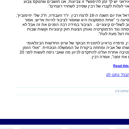
יראני יש לך זמן להיפגש? זו צביעות, אנו חושבים שהטקס צבוע
אוי לעלות לקברו של רבין שסירב לשחרר רוצחים".
אתמול ציינו בישראל את יום השנה ה-18 לרצח רבין. יו"ר העבודה, ח"כ שלי יחימוביץ',
עה כי "אחת המסקנות היא שאסור לציבור להיות אדיש, אסור
 לשוליים קיצוניים... הציבור במידה רבה הפנים את זה אבל לא
תה נגד הדמוקרטיה ואותן הצעות חוק קיצוניות וקשות שבות
ות רעל מעת לעת".
ין, סיפרה בראיון לתוכנית הבוקר של ערוץ החדשות הבינלאומי
על מורשתו של אביה ומתחה ביקורת על הממשלה הנוכחית. "אולי הזמן
יוכיח שאין אלטרנטיבה אחרת ועלינו להתקדם לכיוון מה שאבי ניסה לעשות לפני 20
את זמנו", אמרה רבין.
Read this 
ה? כתבו לנו
יצחק רבין