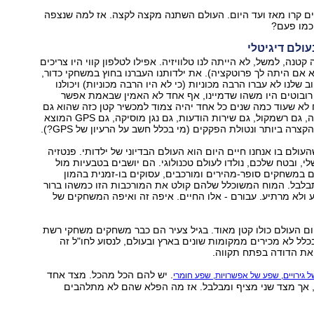
ים קרו מאז ועד היום. העולם השתנה מקצה לקצה. אז למה שנצפה
כמו פעם?
עולם דיגיטלי
 קטנה, למשל, לא הייתה לנו טלוויזיה. אפילו לטלפון קווי היו צריכים
 אם היתה לך פרוטקציה). את ילדותנו העברנו בחוץ במשחקי כדור,
 שלנו לא עברו הרבה מכוניות (כי לא היו הרבה מכוניות) ויכולנו
רובוטים היו משהו שדמיינו, אף אחד לא האמין שבאמת אפשר
 לא שעוד כמה שנים כל אחד יהיה צמוד למכשיר קטן כזה שהוא גם
טלפון, גם מצלמה, גם רשמקול, גם שירות הודעות, גם נגן מוסיקה, גם GPS המוצא
צרה ביותר ונטולת הפקקים (מי בכלל חשב על הרעיון של GPS?).
העולם בו אנחנו חיים היום הוא העולם הבדיוני של ילדותי. פנטזיה
י, ובטח שלכם, נולדו לעולם טכנולוגי. הם יושבים בטבעיות מול
במשחקים סופר-מהירים ומורכבים, עסוקים בו-זמנית בהמון
בלבל. המוח המשוכלל שלהם קולט את המורכבות הזו כמשהו ברור
 ולא מרתיע. עבורם - אלו החיים. איפה זה ואיפה המשחקים של
ום העולם כולו קטן מאוד. בגיל צעיר הם כבר משחקים משחקי רשת
לל לא מכירים ממקומות שונים בארץ ובעולם, לנסוע לחו"ל זה
את הדודה בפתח תקווה.
. יש להם הכל מהכל. מצד אחד
גירויים, שפע של אפשרויות, שפע חומרי
 אך מצד שני מציף ומבלבל. אז מה הפלא שהם לא מתלהבים