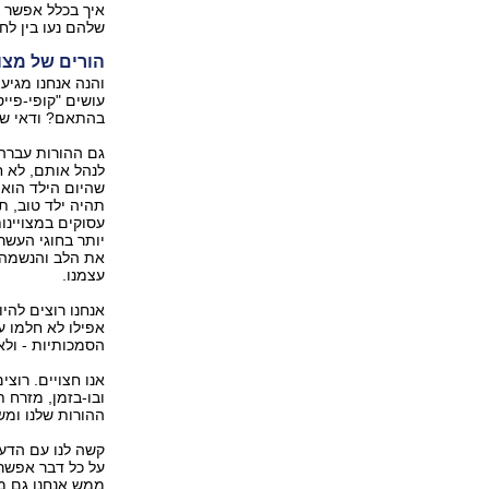
איך בכלל אפשר 
שלהם נעו בין לח
הורים של מצו
והנה אנחנו מגיעי
עושים "קופי-פיי
בהתאם? ודאי של
גם ההורות עברה 
לנהל אותם, לא ח
שהיום הילד הוא ב
תהיה ילד טוב, ת
עסוקים במצויינו
יותר בחוגי העשר
את הלב והנשמה, 
עצמנו.
אנחנו רוצים להי
אפילו לא חלמו 
הסמכותיות - ולא
אנו חצויים. רוצי
ובו-בזמן, מזרח 
ההורות שלנו ומש
קשה לנו עם הדעת
על כל דבר אפשרי
ממש אנחנו גם מת