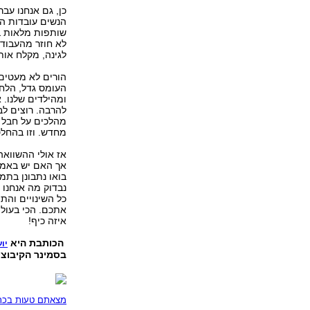
כן, גם אנחנו עב
הנשים עובדות ה
שותפות מלאות ב
לא חוזר מהעבודה
לגינה, מקלח אות
הורים לא מעטים 
העומס גדל, הלחץ
ומהילדים שלנו. 
להרבה. רוצים לב
מהלכים על חבל 
מחדש. וזו בהחל
אז אולי ההשוואה
אך האם יש באמ
בואו נתבונן בתמ
נבדוק מה אנחנו 
כל השינויים והת
אתכם. הכי בעולם
איזה כיף!
הכותבת היא
יו
בסמינר הקיבוצ
מצאתם טעות בכתב