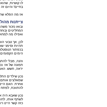
לו קושיות, שהוא
בחיים! והיום זה
אז מה הפלא שהיל
צייתנות מהול
ובואו נזכור משהו
המחליטים ובוחרי
ואפילו מה למחוק
לכן, אך טבעי הו
תהיות וסימני שא
בכפתור הנוסטלגי
הימים הקסומים ש
והנה, מבלי להת
תמונה של אז: נכ
יראה, חשש. האם 
נכון שילדים התל
שמאלצים אותם ל
אחרת. האם היינו
להתווכח, לפתח 
נכון שאבא היה 
לשתף אותו, לחוו
כזה קשר היינו רו