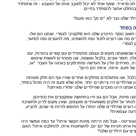
 לא פראייר, שאף אחד לא יכול לסובב אותו על האצבע - זה שיסתדר
 בהחלט אתגר להסתדר בחיים.
ד שלנו כבר לא "יס מן" כמו פעם?
ה בפחד
 חשוב נוסף: הזיכרון שלנו הוא סלקטיבי לגמרי. אנחנו הם אלו
ם מה אנו רוצים לזכור ומה להשמיט, מה להעצים ומה למזער,
 לגמרי.
א שכשאנחנו מוצאים עצמנו מתמודדים עם קשיים בהורות, עם
לה, חוסר אונים, בלבול ואשמה, אנו ממהרים לעשות שימוש
ה, מורחים וזלין על העדשה ומתרפקים בערגה על העבר: "או,
ל פעם. איפה, איפה הם היום".
בלבל, אנו מתעלמים מחלקים אחרים שהיו אף הם חלק מאותה
ון שהילדים היו צייתניים יותר, אלא שלא פעם זה היה מהול בפחד,
אנחנו היינו מוכנים שהילדים שלנו יפחדו מאיתנו?
וננו פחות, אבל הם גם חיו בתחושה שמקצצים את כנפיהם,
וותר על חלקים משמעותיים מעצמם, שאין מקום לדיון ולחשיבה
 רוצים שהילדים שלנו יוותרו על החופש להיות מי שהם, להביע,
דעה עצמאית?
אוטוריטה - אבל מה הייתה מהות הקשר איתו? עד כמה אפשר היה
ת איתו חוויות של יום יום, להשתטות איתו, להתלבט איתו? האם
צים עם הילדים שלנו?