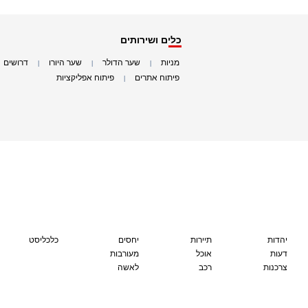
כלים ושירותים
מניות
שער הדולר
שער היורו
דרושים
|
|
|
|
פיתוח אתרים
פיתוח אפליקציות
|
|
יהדות
תיירות
יחסים
כלכליסט
דעות
אוכל
מעורבות
צרכנות
רכב
לאשה