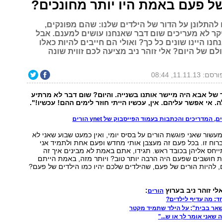
ל פעם באמת היו יותר מחונכים?
להתלונן על הדור של הילדים שלנו: שהם מפונקים,
יקר לא מעריכים שום דבר שאנחנו עושים למענם. אבל
ו היינו שונים כל כך? ואולי הם חייבים להיות כאלו
לם של היום? אלי זוהר ניב מציעה לכם זווית שונה
רסם: 11.11.13, 08:44
ל אבא היה מיישר אותנו בשנייה. והיום? שום דבר לא מרתיע
 אי אפשר עליהם. אין, עכשיו הייתי חוזר לימים ההם! עכשיו!".
המדריכים והכתבות בעמוד הפייסבוק של ynet הורים
מעשור שאני פוגשת הורים על בסיס יומי, ואין כמעט שבוע שאני לא
וח זו. בכל פעם זה מעצבן אותי מחדש ופעם אחת ולתמיד אני
ייחס אליהן בכובד ראש. תגידו, אתם באמת לא מבינים איך זה
חושבים שפעם היה הרבה יותר טוב? ויותר מזה, באמת הייתם
, להיות הורים של פעם, שהילדים שלכם יהיו כמו הילדים של פעם?
לי זוהר ניב בערוץ
:
הורים
ד: מה עדיף לילדים?
שאר בבית"; על הילד שתמיד מקטר
אני אומר לך או ש..."