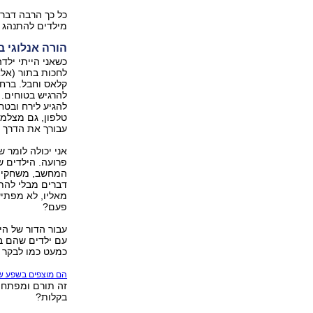
כל כך הרבה דבר
מילדים להתנהג 
הורה אנלוגי ב
כשאני הייתי ילדה
לחכות בתור (אלא
קלאס וחבל. ברחוב
להרגיש בטוחים. 
להגיע לירח ובטח
עבורך את הדרך הק
אני יכולה לומר ש
פרועה. הילדים של
המחשב, משחקים 
דברים מבלי להת
מאליו, לא מפתיע
פעם?
עבור הדור של הי
עם ילדים שהם בכ
כמעט כמו לבקר 
הם מוצפים בשפע של 
זה תורם ומפתח,
בקלות?