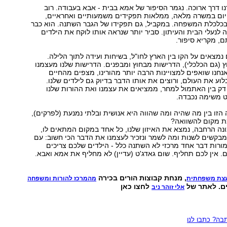
רנו דרך ארוכה. נגמר הסיפור של אמא בבית - אבא בעבודה. רוב
יום במשרה מלאה, ממלאות תפקידים משמעותיים ואחראיים,
כלכלת המשפחה. במקביל, גם תפקידו של הגבר השתנה. הוא כבר
 לנעלי הבית והעיתון. סביר יותר שנראה אותו לוקח את הילדים
ם, מקריא סיפור.
נמצאים על הקו בין הארץ לחו"ל, בשיחות ועידה לתוך הלילה.
 (גם הכלכלי), הדרישות מבחוץ ומבפנים. הדרישות שלנו מעצמנו
אנחנו שואפים למצויינות הרבה יותר מהורינו, מצפים מהחיים
לוע את העולם, ורוצים את אותו הדבר בדיוק גם לילדים שלנו.
דק בין האתמול למחר, ממציאים את עצמנו ואת ההורות שלנו
ט משימה נכבדה.
 הזו בין מה שהיה ומה שהווה היא אנושית ובלתי נמנעת (לפרקים),
ת מקום להשוואה?
ונה הרחבה, נמצא את האיזון שלנו, כל אחד במקום המתאים לו,
מבקשים לשנות ומה לשמר ונזכיר לעצמנו את הדבר הכי חשוב: עם
מורות דבר אחד מרכזי לא השתנה כלל - הילדים שלכם צריכים
. אין לכם תחליף. שום גאדג'ט (עדיין) לא מחליף את אמא ואבא.
, מנחת קבוצות הורים בכירה
עצת משפחתית
מהמרכז להורות ומשפחה
ים. לאתר של
לחצו כאן
אלי זוהר ניב
ה? כתבו לנו