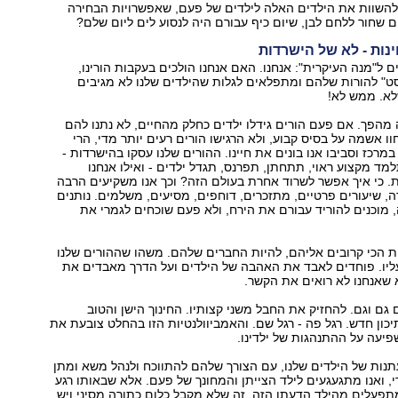
להשוות את הילדים האלה לילדים של פעם, שאפשרויות הבחירה
ם שחור ללחם לבן, שיום כיף עבורם היה לנסוע לים ליום שלם?
ינות - לא של הישרדות
ם ל"מנה העיקרית": אנחנו. האם אנחנו הולכים בעקבות הורינו,
סט" להורות שלהם ומתפלאים לגלות שהילדים שלנו לא מגיבים
א. ממש לא!
מהפך. אם פעם הורים גידלו ילדים כחלק מהחיים, לא נתנו להם
וו אשמה על בסיס קבוע, ולא הרגישו הורים רעים יותר מדי, הרי
מרכז וסביבו אנו בונים את חיינו. ההורים שלנו עסקו בהישרדות -
למד מקצוע ראוי, תתחתן, תפרנס, תגדל ילדים - ואילו אנחנו
ת. כי איך אפשר לשרוד אחרת בעולם הזה? וכך אנו משקיעים הרבה
ה, שיעורים פרטיים, מתזכרים, דוחפים, מסיעים, משלמים. נותנים
מוכנים להוריד עבורם את הירח, ולא פעם שוכחים לגמרי את
ות הכי קרובים אליהם, להיות החברים שלהם. משהו שההורים שלנו
עליו. פוחדים לאבד את האהבה של הילדים ועל הדרך מאבדים את
 שאנחנו לא רואים את הקשר.
ם גם וגם. להחזיק את החבל משני קצותיו. החינוך הישן והטוב
תיכון חדש. רגל פה - רגל שם. והאמביוולנטיות הזו בהחלט צובעת את
פיעה על ההתנהגות של ילדינו.
נות של הילדים שלנו, עם הצורך שלהם להתווכח ולנהל משא ומתן
, ואנו מתגעגעים לילד הצייתן והמחונך של פעם. אלא שבאותו רגע
פעלים מהילד הדעתן הזה. זה שלא מקבל כלום כתורה מסיני ויש