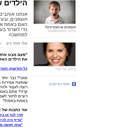
הילדים ש
אנחנו אוהבים 
חוצפנים, ובע
האם באמת אנחנ
חוצפנים או מצטיינים?
כדי לשרוד בעו
צילום: shutterstock
למחשבה
אלי זוהר ניב
פו
"פעם מבט אחד ש
את הילדים האלה.
כל החדשות, הטורים, 
צילום: עדי ארד
מוכר? כבר יותר 
שומעת אמירות בר
שתף בפייסבוק
רוצה לעצור ולהת
קרה? אתם באמת 
רוצים לחזור לשם
באמת-באמת?
עוד כתבות של א
חדר לבד או ביח
"עדיף היה להי
"אתה תעשה מה ש