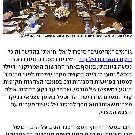
משלחת רוסית בראשות שר החוץ, בקהיר בשבוע שעבר
(צילום: AFP)
גורמים "מהימנים" סיפרו ל"אל-חיאת" בהקשר זה כי
ביקורו האחרון של קרי
במצרים במסגרת סיורו באזור
נעשה ביוזמתו. בנוסף באתר החדשות האמריקני "דיילי
ביסט" נטען כי רייס ביקשה מקרי ישירות לפני הביקור
למסור בפגישות הסגורות וגם בפומבי הצהרות תקיפות
בנוגע למשפטו של מורסי, שהחל על רקע הביקור. אולם
קרי התעלם מהדרישה הזו ופעל באופן עצמאי בביקורו
מצרים שאותו הוא הפך לביקור של גישור פערים עם
הצבא המצרי.
דובר במשרד החוץ המצרי כבר הגיב על הדברים של
קרי בשיחה עם רשת סקיי בשפה הערבית. "הצהרותיו