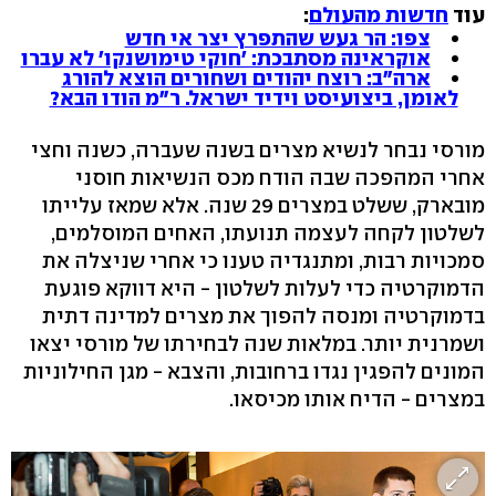
עוד
חדשות מהעולם
:
צפו: הר געש שהתפרץ יצר אי חדש
אוקראינה מסתבכת: 'חוקי טימושנקו' לא עברו
ארה"ב: רוצח יהודים ושחורים הוצא להורג
לאומן, ביצועיסט וידיד ישראל. ר"מ הודו הבא?
מורסי נבחר לנשיא מצרים בשנה שעברה, כשנה וחצי
אחרי המהפכה שבה הודח מכס הנשיאות חוסני
מובארק, ששלט במצרים 29 שנה. אלא שמאז עלייתו
לשלטון לקחה לעצמה תנועתו, האחים המוסלמים,
סמכויות רבות, ומתנגדיה טענו כי אחרי שניצלה את
הדמוקרטיה כדי לעלות לשלטון - היא דווקא פוגעת
בדמוקרטיה ומנסה להפוך את מצרים למדינה דתית
ושמרנית יותר. במלאות שנה לבחירתו של מורסי יצאו
המונים להפגין נגדו ברחובות, והצבא - מגן החילוניות
במצרים - הדיח אותו מכיסאו.