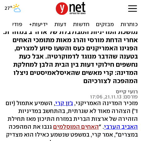
קרי מפתיע: האחים
המוסלמים גנבו המהפכה
נמשכת המדיניות המבולבלת של ארה"ב במזה"ת.
אחרי הדחת מורסי והרג מאות מתומכי האחים
הפגינו האמריקנים כעס והשעו סיוע למצרים,
בטענה שהדבר מנוגד לדמוקרטיה. אבל כעת
נחשפים חילוקי דעות בין הבית הלבן למחלקת
המדינה: קרי מאשים שהאיסלאמיסטים ניצלו
המהפכה לצורכיהם
רועי קייס
פורסם: 21.11.13, 17:06
מזכיר המדינה האמריקני,
ג'ון קרי
, השמיע אתמול (יום
ד') הצהרה מאוד לא שגרתית, בהתחשב במדיניות
הזהירה של ארצות הברית במזרח התיכון מאז תחילת
האביב הערבי
. "
האחים המוסלמים
גנבו את המהפכה
במצרים", אמר קרי, במשפט שנשמע כאילו הוא מצדיק