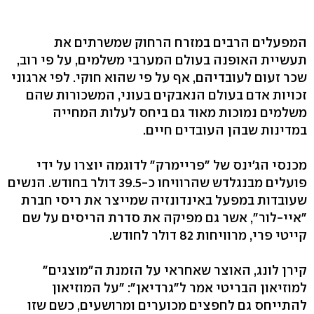
המפעלים הרבים במזרח הרחוק שמשרתים את
תעשיית האופנה בעולם המערבי משלמים, על פי רוב,
שכר זעום לעובדיהם, אף על פי שהוא חוקי. לפי ארגוני
זכויות אדם בעולם הנאבקים בעוני, המשכורות שהם
משלמים נמוכות מאוד גם ביחס לעלות המחייה
במדינות שבהן העובדים חיים.
מכנסי הג'ינס של "פריימרק" לדוגמה יוצרו על ידי
פועלים מבנגלדש שהרוויחו כ-39.5 דולר בחודש. הנשים
שעובדות במפעל באינדונזיה שמייצר את ריסי חברת
"איי-לור", אשר גם מפיקה את סדרת הריסים על שם
קייטי פרי, מרוויחות 82 דולר לחודש.
קירן לונג, האוצר שאחראי על הזמנת ה"מוצגים"
למוזיאון הבריטי אמר ל"גרדיאן": "על המוזיאון
להתייחס גם לחפצים מכוערים ומרושעים, כשם שזו