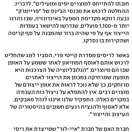
חובתו להתייחס למוצרים יפים ומועילים". לדבריו,
ההחלטה לרכוש את מכנסי הג'ינס של "פריימרק"
נבעה דווקא מקריסת המפעל באינדונזיה, שבו נהרגו
יותר מ-1,100 פועלים, שנדרשו להישאר בעמדות
הייצור אף על פי שהיה ברור שהמבנה על סף קריסה
ושהקירות בו נסדקו.
באשר לריסים מסדרת קייטי פרי, הסביר לונג שהחליט
לרכוש אותם לאוסף המוזיאון לאחר ששמע על האופן
שבו הם מיוצרים: "הגלובליזציה של הצרכנות היא
תופעה שמרחיקה במכוון את הייצור לאתרים
מרוחקים, כך שלא נוכל לראות את אופן ייצורם של
מוצרים רבים. אין להתפלא על ניצול כוח העבודה
במקרים כאלה. התפקיד שלנו איננו לנהל מאבקים,
אלא לאסוף ולהנציח רגעים חשובים בהיסטוריה של
העיצוב והייצור".
חברת האם של חברת "איי-לור" שמייצרת את ריסי