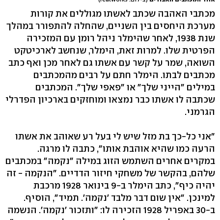
מכתבי האהבה שכתב לאשתו מגוללים את קורות
מערכת היחסים בין השניים, שהחלה להתפורר במהלך
שנת 1938, לאחר שהימלר ניהל רומן עם המזכירה
הפרטית שלו. למרות זאת, הימלר, שנחשב לארכיטקט
השואה, שמר על קשר עם אשתו גם לאחר מכן ואף כתב
מכתבים לבתו. הימלר חתם על רבים מהמכתבים
במילים "הייני שלך" או "פאפי שלך". המכתבים
שכתבה לו אשתו כבר נמצאו ומוחזקים בארכיון הפדרלי
הגרמני.
"אני כל-כך בת מזל שיש לי בעל רע שאוהב את אשתו
הרעה כמו שהיא אוהבת אותו", כתבה לו מרגה.
במקרים אחרים השתמש הזוג במילה "נקמה" במכתבים
שלהם, בהקשר של משחקי חיזור הדדיים. "הנקמה - זה
יהיה כיף", כתב הימלר ב-9 בינואר 1928 מרכבת
למינכן. "אין שום דבר מלבד 'נקמה'. תמיד", הוסיף.
ב-30 באפריל 1928 הזכירה לו: "ותזכור 'נקמה'. הנשמה