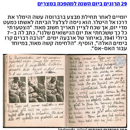
29 הרוגים ביום השנה למהפכה במצרים
יומיים לאחר תחילת מבצע ברברוסה עשה הימלר את
דרכו אל היטלר. הוא ניסה לצלצל הביתה לאשתו כמעט
מדי יום, אך שכח לציין תאריך חשוב מאוד. "הצטערתי
כל כך ששכחתי את יום הנישואים שלנו", כתב לה ב–7
ביולי 1941, באיחור של ארבעה ימים. "הרבה דברים קרו
בימים האלה", הוסיף. "הלחימה קשה מאוד, במיוחד
עבור האס-אס".
אחד המכתבים האבודים
(צילום: realworks)