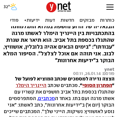
"אני נוסע לאושוויץ.
נשיקות". מכתבי הימלר
הבנאליה של הרוע נחשפת במלוא התגלמותה
בהתכתבויות בין היינריך הימלר לאשתו מרגה
שהתגלו בכספת בתל אביב. הוא תיאר את שגרת
"עבודתו": "בימים הבאים אהיה בלובלין, אושוויץ,
לבוב. אני תוהה אם אוכל לצלצל". הסיפור המלא
הבוקר ב"ידיעות אחרונות"
ynet
פורסם: 26.01.14, 00:11
הצצה נדירה למסמכים שכתב המוציא לפועל של
"
הפתרון הסופי
".
מכתבים שכתב
היינריך הימלר
שהתגלו בכספת בתל אביב חושפים את קשריו עם
אשתו מרגה ועם בתו. באחד ה
מכתבים
, המתפרסמים
הבוקר (יום א') ב"ידיעות אחרונות", כתב לאשתו: "אני
נוסע לאושוויץ. נשיקות. הייני שלך". המכתבים שייכים