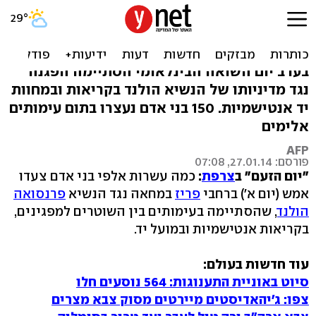
מחאה נגד נשיא צרפת הפכה
למפגן אנטישמי
בערב יום השואה הבינלאומי הסתיימה הפגנה
נגד מדיניותו של הנשיא הולנד בקריאות ובמחוות
יד אנטישמיות. 150 בני אדם נעצרו בתום עימותים
אלימים
AFP
פורסם: 27.01.14, 07:08
"יום הזעם" ב
צרפת
:
כמה עשרות אלפי בני אדם צעדו
אמש (יום א') ברחבי
פריז
במחאה נגד הנשיא
פרנסואה
הולנד
, שהסתיימה בעימותים בין השוטרים למפגינים,
בקריאות אנטישמיות ובמועל יד.
עוד חדשות בעולם:
סיוט באוניית התענוגות: 564 נוסעים חלו
צפו: ג'יהאדיסטים מיירטים מסוק צבא מצרים