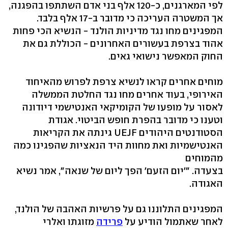
לפי המארגנים, כ-120 אלף בני אדם השתתפו בהפגנה,
אך המשטרה העריכה כי מדובר ב-17 אלף בלבד.
המפגינים מחו נגד מדיניות הולנד - הנשיא הכי פחות
אהוד בצרפת בעשורים האחרונים - הכוללת גם את
החוק המאפשר נישואי גאים.
מוחים אחרים קראו לנשיא צרפת לפרוש מהאיחוד
האירופי, בעוד אחרים מחו נגד החלטת הממשלה
לאסור על מופעו של הקומיקאי האנטישמי דיודונה
וטענו כי מדובר בהפרת חופש הביטוי. אגודת
הסטודנטים היהודים UEJF גינתה את הקריאות
האנטישמיות ואת מחוות היד הנאציות שהפגינו כמה
מהמוחים
בצעדה. "'יום הזעם' הפך ליום של שנאה", אמר נשיא
האגודה.
המפגינים התלוננו גם על פרשיות האהבה של הולנד,
לאחר שאתמול הודיע על
פרידה
מזוגתו ואלרי