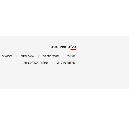
כלים ושירותים
מניות
שער הדולר
שער היורו
דרושים
|
|
|
|
פיתוח אתרים
פיתוח אפליקציות
|
|