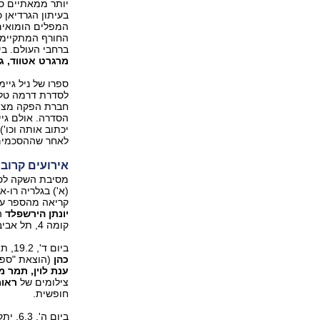
יותר ממאתיים ס
בעיתון הגרדיאן 
המפלים הומואים
החורף המתקיימת 
ברחבי העולם. ב
מרגרט אטווד, ג'
ספרו של ניל גיי
חברת הפקה מצפון
הסדרה. אולם גיי
לאחר שההסכמים עם חברת HBO, שהיתה אמ
אירועים קרובי
מסיבת השקה לס
(א') בגלריה רו-
קריאה מהספר על
יונתן הירשפלד
קומה 4, תל אביב. הכניסה חופשית.
ביום ד', 19.2, תתקיים השקת ספר השירה "ערמה מלוכלכת בכל חדר" שכתבה
כהן
(הוצאת "ספ
ענת לוין, תמר מ
צילומים של
ראומ
חופשית.
ביום ה', 6.3, יתקיים יום העיון ע"ש