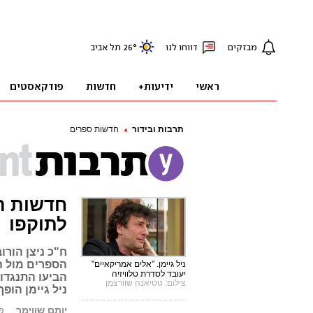
תרבות ובידור
חדשות ספרים
חדשות ה
לתוקפו
ח"כ ניצן הור
ניל גיימן. "אלים אמריקאיים"
יעובד לסדרת טלוויזיה
הביעו התנגדות
צילום: טטיאנה שוורצמן
ניל גיימן הופך
יותם שווימר
פור