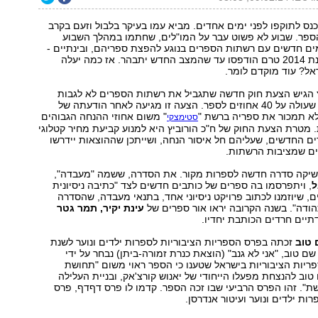
נס לתוקפו לפני ימים אחדים. מביא עמו בעיקר בלבול וזעם בקרב
הספר. שבוע לא פשוט עבר על המו"לים, שחתמו במהלך השבוע
ים חדשים עם רשתות הספרים בנוגע להפצת ספריהם, ובינתיים -
רוב הכותרים לשנת 2014 טרם הודפסו עד שהמצב החדש יתבהר. אז כמה יעלה
ל? עוד מוקדם לומר.
הגיש הצעת חוק חדשה שתגביל את רשתות הספרים לא לגבות
מהמו"לים הנחה שעולה על 40 אחוזים לספר. הצעה זו מגיעה לאחר הודעתה של
לא תמכור את ספריה ברשת "
" משום אחוזי ההנחה הגבוהים
סטימצקי
מטרת הצעת החוק של ח"כ הורוביץ היא למנוע קביעת מחיר קטלוגי
ם החדשים, שעליהם חל איסור הנחה, ושייתכן שההוצאות יידרשו
ם שמציבות הרשתות.
שיקה סדרה חדשה לספרות מקור. את הסדרה, ששמה "מעבדה",
ל
, ויתפרסמו בה ספרים של כותבים חדשים לצד "כתיבה ניסיונית
ם, שיוזמנו לכתוב פרויקט ניסיוני אחד, בתנאי מעבדה, שהסדרה
ודה". בשנה הקרובה יראו אור ספרים של
עינת יקיר, תמר גטר
תיים חרדים הכותבת יחדיו.
 טוב
זכתה בפרס הספריות הציבוריות לספרות ילדים ונוער לשנת
של שם טוב, "אני לא גנב" (הוצאת כנרת זמורה-ביתן) נבחר על ידי
פריות הציבוריות בישראל שטענו כי הספר ראוי משום "תחושת
וב להנצחת מפעלו הייחודי של יאנוש קורצ'אק, ובניית העלילה
". זהו הפרס הרביעי שבו זכה הספר. קדמו לו פרס דףדף, פרס
ות ילדים ונוער ועיטור אנדרסן.