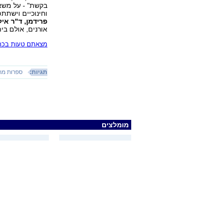
בקשת" - על משאל
וחינוכיים וישתתפ
פרידמן, ד"ר אי
אורנים, אולם בי
מצאתם טעות בכתב
תגיות:
ספרות מת
מומלצים