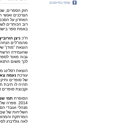
שתף בפייסבוק
חוק הספרים, שנכ
הצרכנים ואנשי 
האחרון על הסכמ
באמת ספר בישרא
ח"כ
ניצן הורוביץ
הוצאת "מודן" ש
שהעמידה הרשת. 
גבוה מאוד לספרי
לכך משום התנאי
הוצאת רסלינג מ
עורכת
נעמה צא
של סופרים ותיקי
תהיה לו תיבת תה
וקבוצת סופרים ד
הסופרת
תמי שם
2014. ספרה 
מנהלי ועובדי הס
השליחות של שם ט
המרתקת והמרגשת
לאה גולדברג לספר