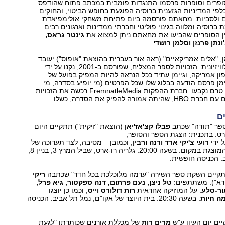
ופרים וסופרות פרסמו התנגדות פומבית במכתב פתוח שהודפס
כלפי המדיניות הגזענית ברוסיה הפוגעת בחופש הביטוי, והחוקים
 ולסביות. מחאתם פורסמה ביום פתיחת משחקי אולימפיאדת
ברוסיה ומלווה בגינוי פוליטי וחברתי ממדינות וארגונים רבים
ין הסופרים שהביעו את מחאתם ניתן למצוא את
גינטר גראס,
ונתן פרנזן וסלמן רושדי
.
מן, "אלים אמריקאיים" (ראה אור בעברית בהוצאת "אופוס") יעובד
לסדרת דרמה טלוויזיונית. הזכויות לספר המצליח, שפורסם ב-2001, נקנו על ידי
 אמריקה, וגיימן עתיד ככל הנראה להיות המפיק בפועל של
מן פרסם הודעה בבלוג שלו שכל הפרטים (מי יופיע בסדרה, מי
יכתוב אותה וכו') טרם נקבעו. חברת ההפקות FremnatleMedia רכשה את הזכויות
ורה להפיק את הסדרה, כשלו.
ם
פר "תודה" שכתב
פבלו קצ'אז'יאן
(הוצאת "זיקית") תתקיים היום
ארט. בתכנית: הצגת הספר והסופר,
 ידי
רועי צ'יקי ארד ורנה ורבין
, וכמובן – מסיבה, לצד תערוכה של
המוצגת במקום. בשעה 20:00. גלריה רו-ארט, שביל המרץ 3, בניין 8,
ריקי
רא"). משתתפים:
טל ניצן, נעם פרתום, דנה ספקטור, גיא פרל,
ור-סלע
. על המוזיקה אחראית
רות דולורס וייס
, וכמו כן יוצגו
ה חיות
. בשעה 20:30. בית היוצר של אקו"ם, נמל תל אביב. הכניסה
מרים רות
של מכללת אורנים שכותרתו "לגעת