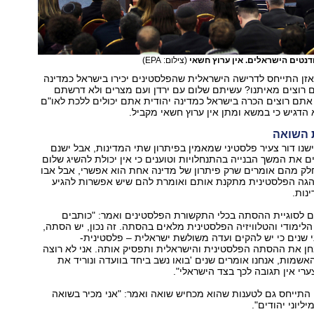
דנטים הישראלים. אין ערוץ חשאי
(צילום: EPA)
זן התייחס לדרישה הישראלית שהפלסטינים יכירו בישראל כמדינה
ם רוצים מאיתנו? עשיתם שלום עם ירדן ועם מצרים ולא דרשתם
תם רוצים הכרה בישראל כמדינה יהודית אתם יכולים ללכת לאו"ם
 הדגיש כי במשא ומתן אין ערוץ חשאי מקביל.
 השואה
 ישנו דור צעיר פלסטיני שמאמין בפיתרון שתי המדינות, אבל ישנם
ם את המשך הבנייה בהתנחלויות וטוענים כי אין יכולת להשיג שלום
חלק מהם אומרים שרק פיתרון של מדינה אחת הוא אפשרי, אבל אבו
גה הפלסטינית מתקנת אותם ואומרת להם שיש אפשרות להגיע
נות.
ם לסוגיית ההסתה בכלי התקשורת הפלסטינים ואמר: "כותבים
ימודי והטלוויזיה הפלסטינית מלאים בהסתה. זה נכון, יש הסתה,
 שנים כי יש להקים ועדה משולשת ישראלית – פלסטינית-
ן את ההסתה הפלסטינית והישראלית ותפסיק אותה. אני לא רוצה
האשמות, אנחנו אומרים שנים 'בואו נשב ביחד בוועדה ונוריד את
רי אין תגובה לכך בצד הישראלי".
התייחס גם לטענות שהוא מכחיש שואה ואמר: "אני מכיר בשואה
ליוני יהודים".