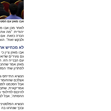
אבו מאזן עם הסטו
לאחר מכן אבו מא
יהודית: "מה את
הכרה כזאת. אם א
ולבקש זאת". הוא
לא מכחיש את
אבו מאזן ציין כי
גם צעירים שרואי
עם הבנייה הזו. 
מאזן אמר שההנה
לפתרון שתי המדי
הנשיא התייחס ג
אצלכם שהחומר הל
אבל הסכמנו לפני
אמריקאית, שתבח
להיכנס לחילופי 
ההסתה', אבל לצע
הנשיא הפלסטיני 
ובכך שנהרגו בה מי