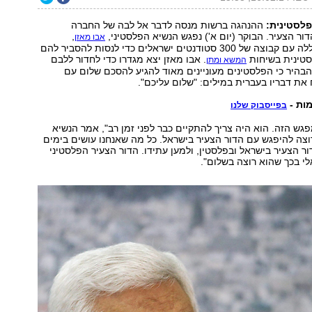
לסטינית:
ההנהגה ברשות מנסה לדבר אל לבה של החברה
ור הצעיר. הבוקר (יום א') נפגש הנשיא הפלסטיני,
,
אבו מאזן
במוקטעה ברמאללה עם קבוצה של 300 סטודנטים ישראלים כדי לנסות להסביר להם
טינית בשיחות
. אבו מאזן יצא מגדרו כדי לחדור ללבם
המשא ומתן
בהיר כי הפלסטינים מעוניינים מאוד להגיע להסכם שלום עם
את דבריו בעברית במילים: "שלום עליכם".
מות -
בפייסבוק שלנו
גש הזה. הוא היה צריך להתקיים כבר לפני זמן רב", אמר הנשיא
רוצה להיפגש עם הדור הצעיר בישראל. כל מה שאנחנו עושים בימים
ור הצעיר בישראל ובפלסטין, ולמען עתידו. הדור הצעיר הפלסטיני
י בכך שהוא רוצה בשלום".