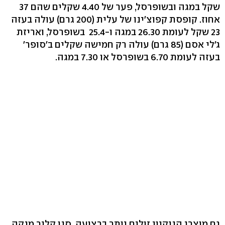
שקל במגה ו‬בשופרסל, פער של ‭4.40‬ שקלים שהם 37
אחוז. קופסת קפוצ'ינו של עלית (‭200‬ גרם) עולה בעזה
23 שקל לעומת ‭26.30‬ במגה ו-25.4 ‬ בשופרסל, ואריזת
ג'לי אסם (85 גרם) עולה רק חמישה שקלים ב'סופר'
בעזה לעומת ‭6.70‬ בשופרסל או ‭7.30‬ במגה.
גם מוצרי הניקיון זולים יותר ברצועה. סנו קליר מנקה