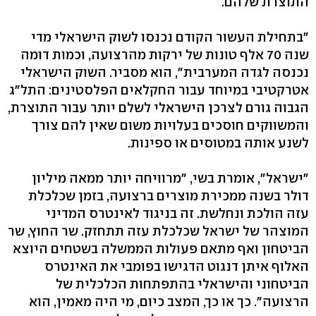
התוצרת שלהם.
"בתחילת העשור הקודם נכנסו לשוק הישראלי מדי
שנה 70 אלף טונות של ירקות מהרצועה, וכמות דומה
נכנסה לגדה המערבית‭,"‬ הוא מסביר. השוק הישראלי
אטרקטיבי במיוחד עבור החקלאים הפלסטינים: התל"ג
הגבוה גורם לצרכן הישראלי לשלם יותר עבור התוצרת,
והמשווקים חוסכים בעלויות משום שאין להם צורך
לשנע אותה במטוסים או ספינות.
"ישראל‭,"‬ אומרת בשי, "מרוויחה יותר ממאה מיליון
דולר בשנה ממכירת מוצרים ברצועה, בזמן שכלכלת
עזה הולכת ונחלשת. זה בניגוד לאינטרס המדיני
המוצהר של ישראל שכלכלת עזה תתחזק. שר החוץ, שר
הביטחון ואף מתאם פעולות הממשלה בשטחים היוצא
האלוף איתן דנגוט הדגישו בפומבי את האינטרס
הביטחוני והישראלי בהתפתחות הכלכלית של
הרצועה‭."‬ כך או כך, המצב כיום, מי היה מאמין, הוא