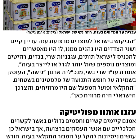
עברית על המדפים בעזה. רווח נקי של ישראל
(צילום: ארגון גישה)
"הביקוש בישראל למוצרים מרצועת עזה עדיין קיים
ושני הצדדים היו נהנים ממנו, לו היו מאפשרים
להכניס לישראל תותים, עגבניות שרי, בגדים, רהיטים
אומרת עו"ד שרי בשי, מנכ"לית ארגון "גישה", העוסק
בשמירה על חופש התנועה של פלסטינים בשטחים.
"החקלאי ופועל המפעל שם היו מרוויחים, והצרכן
הישראלי היה מרוויח כאן".
עזבו אותנו מפוליטיקה
אמנם קיימים קשיים וחסמים גדולים באשר לקשרים
הכלכליים עם אנשי העסקים ברצועה, אך בישראל כן
עושים ניסיונות להקל על המגזר החקלאי בעזה. חודש