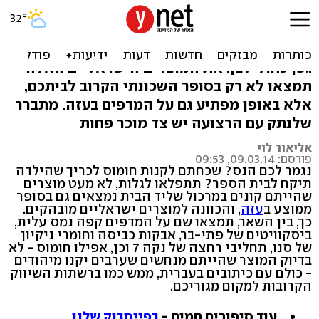
לאכול חומוס ישראלי בעזה
ערגליות, נס קפה, סבון נקה 7 ואפילו חומוס ועלי
גפן כחול־לבן. את המוצרים הישראליים האלה
תמצאו לא רק בסופר השכונתי הקרוב לביתכם,
אלא באופן מפתיע גם על המדפים בעזה. מתברר
שלנתק עם הרצועה יש צד מוכר פחות
אליאור לוי
פורסם: 09.03.14, 09:53
נגמר לכם הנס? שכחתם לקנות חומוס לכריך שהילדה
תיקח לבית הספר? תתפלאו לגלות, לא מעט מוצרים
שהייתם קונים במרכול שליד הבית נמצאים גם בסופר
ממוצע ב
עזה
, והכוונה למוצרים ישראליים מובהקים.
כך, בין השאר, תמצאו שם על המדפים קפה נמס עלית,
ביסקוויטים של פתי-בר, אבקות כביסה וחומרי ניקיון
של סנו, תחליבי רחצה של נקה 7 וכן, אפילו חומוס - לא
בדיוק המוצר שהייתם מנחשים שערבים יקנו מיהודים
- כולם עם כיתובים בעברית, ממש כמו ברשתות השיווק
הקרובות למקום מגוריכם.
עוד סיפורים חמים -
בפייסבוק שלנו