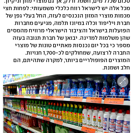
סכום שכלל מים, חשמל ודלק, אך גם מוצרי מזון וניקיון.
מכל אלה יש לישראל רווח כלכלי משמעותי: לפחות חצי
מכמות מוצרי המזון הנכנסים לעזה, החל בעלי גפן של
חברת ויליפוד וכלה במיונז תלמה, מגיעים מחברות
הפועלות בישראל והציבור הישראלי מרוויח מהמסים
שהן משלמות למדינה. יבואן של חברת תנובה בעזה
מספר כי בכל יום נכנסות מאתיים טונות של מוצרי
החברה לרצועה, שמחולקים ל‭1,700-כ‬ חנויות.
המוצרים הפופולריים ביותר, למקרה שתהיתם, הם
חלב ושמנת.