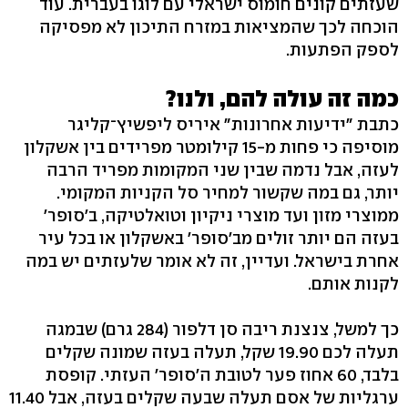
שעזתים קונים חומוס ישראלי עם לוגו בעברית. עוד
הוכחה לכך שהמציאות במזרח התיכון לא מפסיקה
לספק הפתעות.
כמה זה עולה להם, ולנו?
כתבת "ידיעות אחרונות" איריס ליפשיץ־קליגר
מוסיפה כי פחות מ‭15-‬ קילומטר מפרידים בין אשקלון
לעזה, אבל נדמה שבין שני המקומות מפריד הרבה
יותר, גם במה שקשור למחיר סל הקניות המקומי.
ממוצרי מזון ועד מוצרי ניקיון וטואלטיקה, ב'סופר'
בעזה הם יותר זולים מב'סופר' באשקלון או בכל עיר
אחרת בישראל. ועדיין, זה לא אומר שלעזתים יש במה
לקנות אותם.
כך למשל, צנצנת ריבה סן דלפור (‭284‬ גרם)‬ שבמגה
תעלה לכם ‭19.90‬ שקל, תעלה בעזה שמונה שקלים
בלבד, 60 אחוז פער לטובת ה'סופר' העזתי. קופסת
ערגליות של אסם תעלה שבעה שקלים בעזה, אבל 11.40