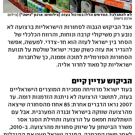
לא להתבלבל. המדפים הללו במרכול בעזה (צילומים: ארגון "גישה")
(צילום:
ארגון גישה)
אבל הביקוש הגבוה לסחורות הישראליות ברצועה לא
נובע רק משיקולי קרבה ונוחות, והרווח הכלכלי של
הסחר בין ישראל לעזה הוא חד-צדדי. למעשה, אפשר
להגדיר את עזה כשוק שבוי: ישראל שולטת על תנועת
הסחורות הפורמלית לתוכה וממנה, כך שלחברות
ישראליות קל מאוד לחדור אליה.
הביקוש עדיין קיים
בעוד ישראל מרוויחה ממכירת המוצרים הישראליים
בעזה, לתושבי הרצועה לא ניתנת הזדמנות דומה. עד
2007 נראו הדברים אחרת: 85 אחוז מהסחורה שיצאה
מהרצועה שווקה בישראל ובגדה המערבית. אבל עם
השתלטות חמאס על הרצועה ותחילת הסגר אסר
לאחר משט המרמרה, התירה ישראל מעט את ההגבלות