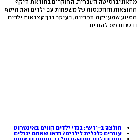
מהאוניברסיטה העברית. החוקרים בחנו את היקף
ההוצאות וההכנסות של משפחות עם ילדים ואת היקף
הסיוע שמעניקה המדינה, בעיקר דרך קצבאות ילדים
והטבות מס להורים.
חולצה ב-11 ש': בגדי ילדים קונים באינטרנט
עוזרים כלכלית לילדים? ודאו שאתם יכולים
חוזרים לגור עם ההורים? כך תתמודדו איתם