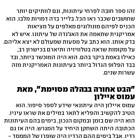
זהו ספר חובה לפרחי עיתונות, וגם לוותיקים יותר
שחושבים שכבר ראו הכל. בלייר בדה דמויות מלבו. הוא
הכניס לפיהם מונולוגים מאלפים על מציאות
אמריקנית שתאמה את האג'נדה של עיתונו. איש לא
בדק אותו. הוא כתב על מסעות שמעולם לא יצא אליהם.
על מקומות שראה בטלוויזיה ותיארם בכישרון רב,
כאילו באמת ביקר בהם. הוא היה המוכשר ביותר, ובד
בבד הפלופ הגדול ביותר בעיתונות האמריקנית מזה
עשרות שנים.
"הבט אחורה בבהלה מסוימת", מאת
עמוס איילון
עמוס איילון היה עיתונאי שידע לספר סיפור. הוא
הטיב להקשיב והפליא לתאר במילים את שראו עיניו.
הוא היה שם בזמן ובמקום הנכון, בימים בהם העיתונות
הכתובה היתה השחקן היחיד על המגרש. היה אז גם
רדיו, אבל בימים ההם הרדיו היה שופרו של הממסד -