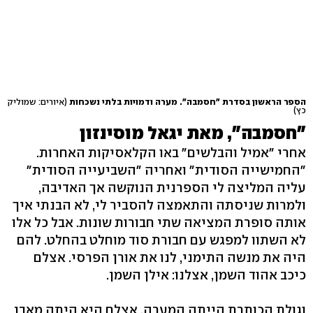
הספר הראשון בסדרת "חסמבה". מערה ודמויות בלתי נשכחות
(איורים: שמוליק
כץ)
"חסמבה", מאת יגאל מוסינזון
אחרי "אמיל והבלשים" באו הקלאסיקות האחרות.
"החמישייה הסודית" ואחריה "השביעייה הסודית"
עליה המליצה לי הספרנית הנוקשה אך האדיבה,
ולמרות שניסתה והתאמצה להסביר לי, לא הבנתי איך
אותה סופרת המציאה שתי חבורות שונות. אבל כל אלו
לא השתוו למפגש עם חבורת סוד מוחלט בהחלט. להם
היה את מנשה התימני, לנו את אורן הפרסי. אצלם
כיכב אהוד השמן, אצלנו: אילן השמן.
וגולת הכותרת הייתה המערה. אצלם היא היתה מאבן