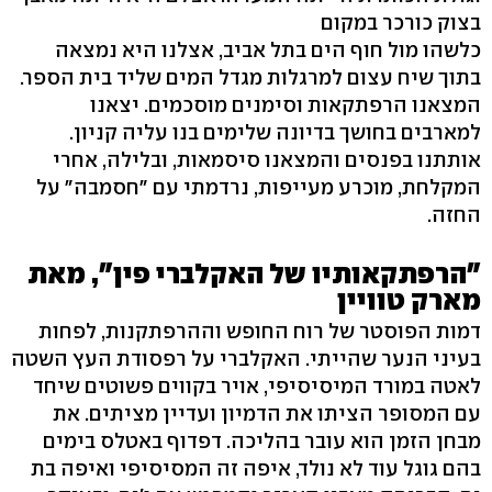
בצוק כורכר במקום
כלשהו מול חוף הים בתל אביב, אצלנו היא נמצאה
בתוך שיח עצום למרגלות מגדל המים שליד בית הספר.
המצאנו הרפתקאות וסימנים מוסכמים. יצאנו
למארבים בחושך בדיונה שלימים בנו עליה קניון.
אותתנו בפנסים והמצאנו סיסמאות, ובלילה, אחרי
המקלחת, מוכרע מעייפות, נרדמתי עם "חסמבה" על
החזה.
"הרפתקאותיו של האקלברי פין", מאת
מארק טוויין
דמות הפוסטר של רוח החופש וההרפתקנות, לפחות
בעיני הנער שהייתי. האקלברי על רפסודת העץ השטה
לאטה במורד המיסיסיפי, אויר בקווים פשוטים שיחד
עם המסופר הציתו את הדמיון ועדיין מציתים. את
מבחן הזמן הוא עובר בהליכה. דפדוף באטלס בימים
בהם גוגל עוד לא נולד, איפה זה המסיסיפי ואיפה בת