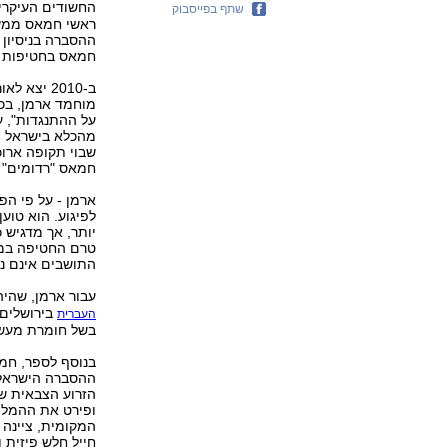
החשודים העיקרי
שתף בפייסבוק
ראשי חמאס ממשי
ההסברה בניסיון
חמאס בחטיפות ו
ב-2010 יצ
על ההתנגדות", 
מהכלא בישראל וט
שבוי תקופה ארוכ
חמאס "רדומים" ש
ארמן - על פי הפ
לפיגוע. הוא טוען 
יותר, אך מדגיש 
טרם החטיפה במי
התושבים אינם נת
עבור ארמן, שהיה
בירושלים,
העברית
בשל חומרת מעשיו
בנוסף לספר, חמ
הזרוע הצבאית של
ופירט את ההמלצו
המקומית, ציינה 
חייל חלש פיזית 