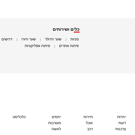
כלים ושירותים
מניות
שער הדולר
שער היורו
דרושים
|
|
|
|
פיתוח אתרים
פיתוח אפליקציות
|
|
יהדות
תיירות
יחסים
כלכליסט
דעות
אוכל
מעורבות
צרכנות
רכב
לאשה