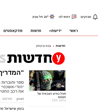
חדשות
צבא וביטחון
"המדריך
ספר וחוברות 
יהודי-אשכנזי 
את רכב החטי
פעיל בזרוע הצבאית של
חמאס
ynet
פורסם: 28.06.14, 14:36
צילום: EPA
בזמן שישראל פר