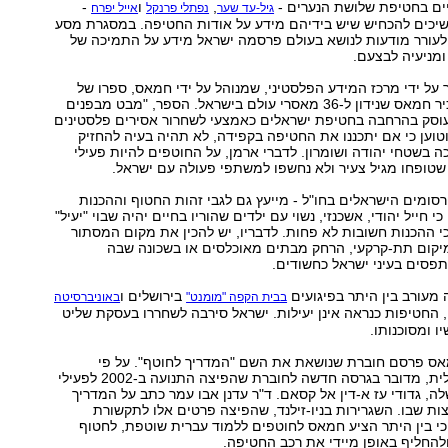
ים בחטיפת שלושת הנערים -
,
ו
-
גיל-עד שער
נפתלי פרנקל
אייל יפרח
כים להכחיש שיש בידיהם מידע על אודות החטיפה. במסגרת מסע
 לעורר מודעות לנושא בעולם פרסמה ישראל מידע על התמיכה של
מניעיה לבצעם.
א לאור על ידי מרכז המידע הפלסטיני, שמנוהל על ידי חמאס, ספרו של
מוחמד ארמן, בכיר חמאס שנידון ל-36 מאסרי עולם בישראל. הספר, "מבט מבפנים
עוסק בהרחבה בחטיפת ישראלים כאמצעי לשחרור אסירים פלסטינים
וען כי אם יתכננו את החטיפה בקפידה, לא תהיה בעיה להחזיק
ה בשטחי יהודה ושומרון. לדברי ארמן, על החוטפים להיות פעילי
טופחו מגיל צעיר ולא נחשפו למשתפי פעולה עם ישראל.
רסומים הישראלים בחו"ל - מייעץ גם לגבי זהות החטוף וההכנות
כי חייל יהודי, אשכנזי, נשוי עם ילדים שהוריו בחיים יהיה שבוי "יעיל"
כי ההכנות חשובות לא פחות. לדבריו, יש להכין את מקום המסתור
קום תת-קרקעי, הרחק מבתים מאוכלסים או בשכונה שבה
פסים בעיני ישראל כחשודים.
 מעורב בין היתר בפיגועים
בירושלים ו
בבית הקפה "מומנט"
באוניברסיטה
 החטיפות כנראה אינן יעילות. ישראל סירבה לשחררו בעסקת שליט
 ומסוכנותו.
אס פרסם חוברת שנושאת את השם "המדריך לחוטף". על פי
ההסברה הישראלית, מדובר בגרסה חדשה לחוברת שהפיצה התנועה ב-2002 לפעילי
ה, גדודי עז א-דין אל קסאם. ד"ר עדנן אבו עמר כתב על המדריך
ת שבו. השגרירות בניו-זילנד, שהפיצה פרטים אלו לתקשורת
כי בין היתר הציע חמאס לחוטפים ללמוד עברית שוטפת, לחטוף
ולהחליף באופן מיידי את רכב החטיפה.