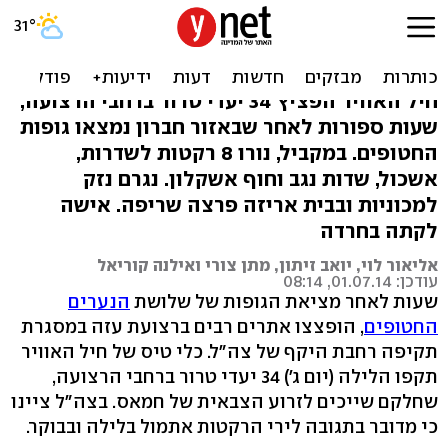
תקיפה נרחבת בעזה, רקטות
נורו לישראל
חיל האוויר הפציץ 34 יעדי טרור ברחבי הרצועה,
שעות ספורות לאחר שבאזור חברון נמצאו גופות
החטופים. במקביל, נורו 8 רקטות לשדרות,
אשכול, שדות נגב וחוף אשקלון. נגרם נזק
למכוניות ובבית אריזה פרצה שריפה. אישה
לקתה בחרדה
אליאור לוי, יואב זיתון, מתן צורי ואילנה קוריאל
עודכן: 01.07.14, 08:14
שעות לאחר מציאת הגופות של שלושת
הנערים
החטופים
, הופצצו אתרים רבים ברצועת עזה במסגרת
תקיפה רחבת היקף של צה"ל. כלי טיס של חיל האוויר
תקפו הלילה (יום ג') 34 יעדי טרור ברחבי הרצועה,
שחלקם שייכים לזרוע הצבאית של חמאס. בצה"ל ציינו
כי מדובר בתגובה לירי הרקטות אתמול בלילה ובבוקר.