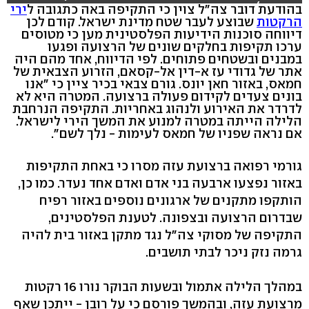
רויטרס)
בהודעת דובר צה"ל צוין כי התקיפה באה כתגובה ל
ירי
הרקטות
שבוצע לעבר שטח מדינת ישראל. קודם לכן
דיווחה סוכנות הידיעות הפלסטינית מען כי מטוסים
ערכו תקיפות בחלקים שונים של הרצועה ופגעו
במבנים ובשטחים פתוחים. לפי הדיווח, אחד מהם היה
אתר של גדודי עז א-דין אל-קסאם, הזרוע הצבאית של
חמאס, באזור חאן יונס. גורם צבאי בכיר ציין כי "אנו
בונים צעדים לקידום פעולה ברצועה. המטרה היא לא
לדרדר את האירוע ולנהוג באחריות. התקיפה הנרחבת
הלילה הייתה במטרה למנוע את המשך הירי לישראל.
אם נראה שפניו של חמאס לעימות - נלך לשם".
גורמי רפואה ברצועת עזה מסרו כי באחת התקיפות
באזור נפצעו ארבעה בני אדם ואדם אחד נעדר. כמו כן,
הותקפו מתקנים של ארגונים נוספים באזור רפיח
שבדרום הרצועה ובצפונה. לטענת הפלסטינים,
התקיפה של מסוקי צה"ל נגד מתקן באזור בית להיה
גרמה נזק ניכר לבתי תושבים.
במהלך הלילה אתמול ובשעות הבוקר נורו 16 רקטות
מרצועת עזה, ובהמשך פורסם כי על רובן - ייתכן שאף