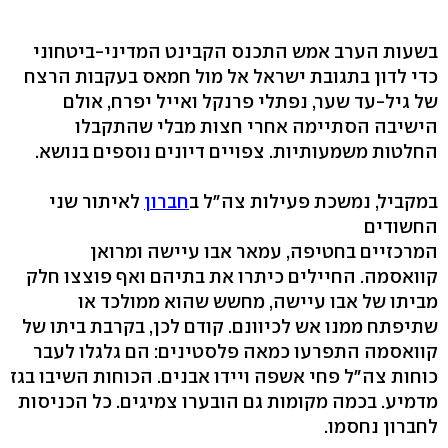
בשעות הערב אמש התכנס הקבינט המדיני-ביטחוני
כדי לדון בתגובת ישראל אל מול חמאס בעקבות הרצח
של גיל-עד שער, נפתלי פרנקל ואייל יפרח, אולם
הישיבה הסתיימה אחרי חצות מבלי שהתקבלו
החלטות משמעותיות. צפויים דיונים נוספים בנושא.
במקביל, נמשכת פעילות צה"ל ב
חברון
לאיתור שני
החשודים
המרכזיים בחטיפה, עמאר אבו עיישה ומרואן
קוואסמה. החיילים כיתרו את בתיהם ואף פוצצו חלק
מביתו של אבו עיישה, מחשש שהוא ממולכד או
שתיפתח ממנו אש לכיוונם. קודם לכן, בקרבת ביתו של
קוואסמה התפרעו כמאה פלסטינים: הם גלגלו לעבר
כוחות צה"ל פחי אשפה ויידו אבנים. הכוחות השיבו בגז
מדמיע. בכמה מקומות גם הובערו צמיגים. כל הכניסות
לחברון נחסמו.