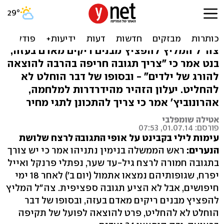
עימות חריף בקבינט: "הוצעה
תגובה מינורית"
צה"ל המליץ להפציץ מבנים ריקים מאדם בעזה,
בנט אמר כי "צריך תגובה חריפה בהרבה להוצאה
להורג של ילדים" - ובסופו של דבר הוחלט לא
להחליט. יעלון הזהיר מהידרדרות למלחמה,
אהרונוביץ' אמר כי צריך להתכונן לתגי מחיר
אטילה שומפלבי
פורסם: 01.07.14, 07:53
עימות לילי בקבינט על אופי התגובה לרצח שלושת
הנערים:
ראש הממשלה בנימין נתניהו אמר כי יש צורך
בתגובה חמורה לרצח גיל-עד שער, נפתלי פרנקל ואייל
יפרח, שגופותיהם נמצאו אתמול (יום ב') לאחר 18 ימי
חיפושים, אבל לא הציע תגובה ספציפית. צה"ל המליץ
להפציץ מבנים ריקים מאדם בעזה, ובסופו של דבר
הוחלט לא להחליט, פרט להוצאה לפועל של תקיפה