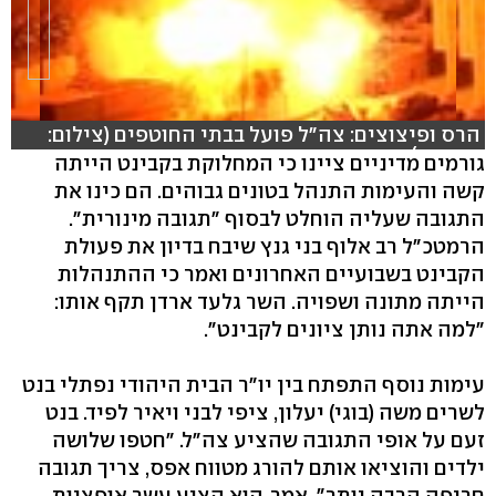
הרס ופיצוצים: צה"ל פועל בבתי החוטפים (צילום:
רויטרס)
גורמים מדיניים ציינו כי המחלוקת בקבינט הייתה
קשה והעימות התנהל בטונים גבוהים. הם כינו את
התגובה שעליה הוחלט לבסוף "תגובה מינורית".
הרמטכ"ל רב אלוף בני גנץ שיבח בדיון את פעולת
הקבינט בשבועיים האחרונים ואמר כי ההתנהלות
הייתה מתונה ושפויה. השר גלעד ארדן תקף אותו:
"למה אתה נותן ציונים לקבינט".
עימות נוסף התפתח בין יו"ר הבית היהודי נפתלי בנט
לשרים משה (בוגי) יעלון, ציפי לבני ויאיר לפיד. בנט
זעם על אופי התגובה שהציע צה"ל. "חטפו שלושה
ילדים והוציאו אותם להורג מטווח אפס, צריך תגובה
חריפה הרבה יותר", אמר. הוא הציע עשר אופציות