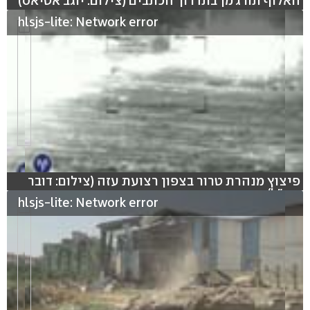
האלוף תורג'מן בתדרוך הכתבים (צילום: יוגב אטיאס)
hlsjs-lite: Network error
פיצוץ מנהרת טרור בצפון רצועת עזה (צילום: דובר
צה"ל)
hlsjs-lite: Network error