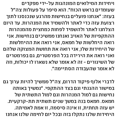
ויחידות המילואים המונהגות על-ידי מפקדים
שעומדים בראש הכוח". הוא סיפר על פעולות צה"ל
בעזה: "אנחנו פועלים בנחישות מהרגע שנכנסנו לתוך
רצועת עזה כדי לאתר ולהשמיד את המנהרות. עד היום
הצלחנו לאתר ולהשמיד לפחות כמחצית מהמנהרות
ההתקפיות של האויב ואנחנו ממשיכים בנחישות. אני
רואה היחלשות של חמאס, אני רואה את ההיחלשות
של היחידות שלו, אני רואה את תחושת המצוקה שלהם
ואני רואה את הירידה בכל הפרמטרים, גם בפרמטרים
של השיגורים - זה לא אומר שלא נשארו לו יכולות, וזה
לא אומר שהעבודה הסתיימה".
לדברי אלוף פיקוד הדרום, צה"ל ממשיך להיות ערוך גם
במישור ההגנתי וגם בצד ההתקפי. "נמשיך באותה
נחישות גם למול המנהרות וגם למול התשתית של
חמאס. חמאס בנה במשך שנים תשתית תת-קרקעית.
יש עזה תחתית, זו אינה סיסמה, זו אמת לאמיתה.
היחידות שלנו נתקלו בזה ובכל יום לחימה שלנו אנחנו