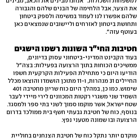
למשפחות השכולות. "אנחנו מבינים את הכאב, מבינים
את הצער, אבל הלחימה של הבנים שלהם והגבורה
שלהם אפשרו לנו לעמוד במשימה ולספק ביטחון
ותחושת ביטחון לאזרחים וליישובים שנמצאים כאן
בעוטף עזה".
חטיבות החי"ר השונות רשמו הישגים
בעוד הקבינט המדיני-ביטחוני עסוק בדיונים,
ממשיכים הכוחות בתוך הרצועה בפעילות: בצה"ל
הודיעו היום כי מתחילת הפעילות הקרקעית חשפו
החיילים 31 מנהרות, ו-11 מתוכן הושמדו והוצאו מכלל
שימוש. כמו כן, במהלך היום כוח שריון מחטיבה 401
השמיד שני משגרי רקטות המכוונים לירי מיידי לעבר
שטח ישראל, אשר מוקמו סמוך לשני בתי ספר ולמסגד.
בנוסף, כוח של חטיבת גבעתי חשף בית ממולכד בדרום
הרצועה ובו שמונה מטעני נפץ.
מוקדם יותר נתקל כוח של חטיבת הצנחנים בחוליית