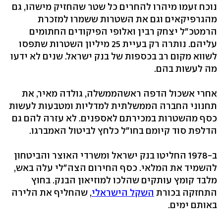
נוכח זעמו מיהרו להחרים כל שטר שהחזיק מישהו, גם
מהגרפיקאים וגם את השטרות ששמרו למזכרת
הרמטכ"ל יצחק רבין ואלופי הפיקודים החתומים
עליהם. נותרה רק בעיית 25 מיליון השטרות שתפסו
לשווא מקום רב בכספות של בנק ישראל. שנים לא ידעו
מה לעשות בהם.
אחרי אשכול הדפה ראשהממשלה, גולדה מאיר, את
תחנוני החברה הממשלתית למדליות ומטבעות לעשות
כסף מהשטרות במכירתם לאספנים. לא עזרה להם גם
הדלפת סוד קיומם בחו"ל כלחץ לביטול האמברגו.
ב-1978 החליטו בנק ישראל ומשרדי האוצר והביטחון
להשמיד את המלאי. כסף החירום הצה"לי עלה באש,
מלבד קומץ עותקים שהלכו למוזיאון הבנק. בחוץ
התחזקה בכורת
השקל הישראלי
, שהחליף את הלירה
באותם ימים.