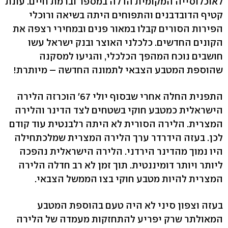
לאוכלוסייה המקומית הדלה במספר וברמת חיים. עונת
קטיף הדובדבנים והתפוחים היתה בשיאה ורוכלי
הפירות הסורים קבלו במאור פנים ובמחירי רצפה את
הקונים החדשים. כלכלני האוצר ובנק ישראל עשו
חושבים נוכח המהפך הכלכלי, והגיעו למסקנה
שהוספת המטבע הצבאי לתמונה החדשה – מיותרת!
התפנית החלה אחרי שבסוף יולי 67' הוכרזה הלירה
הישראלית כמטבע חוקי בשטחים לצד הדינר והלירה
המצרית. הלירה הסורית לא היתה רלבנטית עוד קודם
לכן. בעזה הידרדר ערך הלירה המצרית שמלכתחילה
היו נמוך מהדינר הירדני. הלירה הישראלית נהפכה
ליותר ויותר דומיננטית. תוך זמן לא רב חדלה הלירה
המצרית להיות מטבע חוקי בצו הממשל הצבאי.
בעזה וצפון סיני לא היה טעם בהוספת המטבע
המאולתר שרק יפריע להתחזקות מעמדה של הלירה