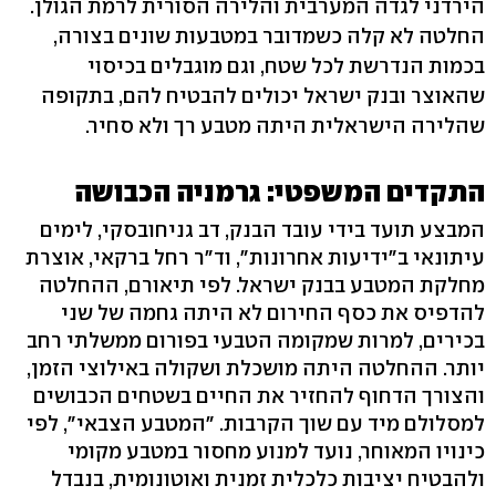
הירדני לגדה המערבית והלירה הסורית לרמת הגולן.
החלטה לא קלה כשמדובר במטבעות שונים בצורה,
בכמות הנדרשת לכל שטח, וגם מוגבלים בכיסוי
שהאוצר ובנק ישראל יכולים להבטיח להם, בתקופה
שהלירה הישראלית היתה מטבע רך ולא סחיר.
התקדים המשפטי: גרמניה הכבושה
המבצע תועד בידי עובד הבנק, דב גניחובסקי, לימים
עיתונאי ב"ידיעות אחרונות", וד"ר רחל ברקאי, אוצרת
מחלקת המטבע בבנק ישראל. לפי תיאורם, ההחלטה
להדפיס את כסף החירום לא היתה גחמה של שני
בכירים, למרות שמקומה הטבעי בפורום ממשלתי רחב
יותר. ההחלטה היתה מושכלת ושקולה באילוצי הזמן,
והצורך הדחוף להחזיר את החיים בשטחים הכבושים
למסלולם מיד עם שוך הקרבות. "המטבע הצבאי", לפי
כינויו המאוחר, נועד למנוע מחסור במטבע מקומי
ולהבטיח יציבות כלכלית זמנית ואוטונומית, בנבדל