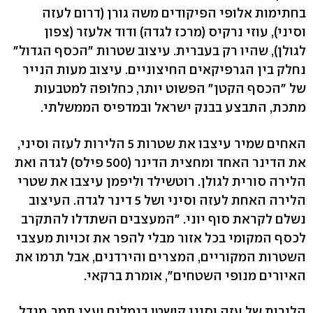
בחתימות אלופי הפיקודים משה גורן (דרום לעזה
וסיני), עוזי נרקיס (מרכז לגדה) ודוד אלעזר (צפון
לגולן), שהיו רק בעברית. עיצוב שטרות "הכסף הגדול"
נחלק בין הגרפיקאים החיצוניים. עיצוב מעות הנייר
של "הכסף הקטן" הפשוט יותר, כחלופה למטבעות
מתכת, התבצע בבנק ישראל ובמדפיס הממשלתי.
האחים שמיר עיצבו את שטרות 5 הלירות לעזה וסיני,
את הדינר האחד ומחצית הדינר (500 פילס) לגדה ואת
הלירה סורית לגולן. רוטשילד וליפמן עיצבו את שטרי
הלירה האחת לעזה וסיני ושל 5 דינר לגדה. העיצוב
נשלם לקראת סוף יוני. "המעצבים השתדלו להתקרב
לכסף המקומי בכל אזור מבלי להפר את זכויות מעצבי
השטרות המקוריים, המצרים והירדנים, אבל תרמו את
האיורים מנופי השטחים", אומרת ברקאי.
הלירות של עזה וסיני קושטו בגמלים ועצי תמר. מגדל