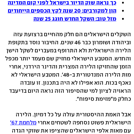
כך נראה שוק הדיור בישראל לפני קום המדינה
הון למקורבים: 20 שנה לקץ הכספים הייחודים
מזל טוב: השקל החדש חוגג 25 שנה
השקלים הישראלים הם חלק מהחיים ברצועת עזה
וביהודה ושומרון כבר 46 שנים. החיבור נוסד בתקופת
הלירה הישראלית ולא התרופף במעברים לשקל הישן
והחדש. המטבע הישראלי מחזיק שם מעמד יותר מכפל
הזמן שהחזיקו הלירה המצרית והדינר הירדני, אחרי
מות הלירה המנדטורית ב-48'. המטבע הישראלי לא
נאכף בכוח. הוא אפילו לא היה בתכנון. זו עובדה
הראויה לציון למי שהסיפור הזה נראה היום בדיעבד
כחלק מ"מזימת סיפוח".
אבל האמת ההיסטורית עולה על כל דמיון. הלירה
הישראלית פשוט נסחפה לשטחים אחרי
מלחמת 67'
עם מאות אלפי הישראלים שהציפו את שווקי הגדה