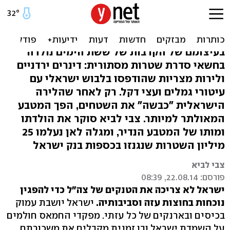
השטרות הישראליים הגנוזים
של עזה והגדה
בעיצומם של הקרבות של ששת הימים נולדה
בחשאי סדרת שטרות מסתורית: דינרים ירדניים
ולירות מצריות שהודפסו בלבוש ישראלי עם
עיטורי גמלים ועצי דקל. רק לאחר שהלירה
הישראלית "כבשה" את השטחים, הפך המטבע
המאולתר למיותר. צבי לביא סוקר את הולדתו
ומותו של המטבע הנדיר, ומגלה לאן נעלמו 25
מיליון השטרות שנגנזו בכספות בנק ישראל
צבי לביא
פורסם: 22.08.14, 08:39
ישראל לא צריכה את הטנקים של צה"ל כדי להפגין
נוכחות בחוצות עזה וסביבותיה.
ישראל יושבת עמוק
בכיסים ובארנקים של כל עזתי. מפקדי החמאס חולמים
על השמדת ישראל ובו זמנית מקבלים את משכורתם