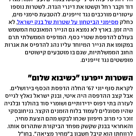
דוד וקבר רחל וקשטו את דינרי הגדה. לשטרות נוספו
עיטורים מורכבים נגד זייפנים. להטבעת סימני מים,
כחלק
מסימני הביטחון על שטרות של בנק ישראל
, לא
היה זמן. בארץ לא נמצא גם הנייר המאובטח המשמש
בעולם להדפסת שטרי כסף. המדפיס הממשלתי תרם
במקומו את הנייר המיוחד עליו נהג להדפיס את אגרות
החוב הממשלתיות, שגם בו מוטבעים קישוטים
מופשטים נגד זייפנים.
השטרות ייפרעו "כשיבוא שלום"
לקראת סוף יוני 67' החלה הדפסת הכסף בירושלים.
אבל קצב ההדפסה היה איטי, ובנק ישראל נאלץ לגייס
לעזרה בתי דפוס ידידותיים ושומרי סוד בהולנד ובלגיה
שהיו מסוגלים לעמוד בלוח הזמנים הקצר. גניחובסקי
זוכר כי מרוב חיפזון שכחו לבקש מהם הצעת מחיר,
והאחראי בבנק שקשק מפחד הביקורת שתהרוס אותו.
לרווחתו הוא קיבל חשבון ב"מחיר מציאה". בחו"ל