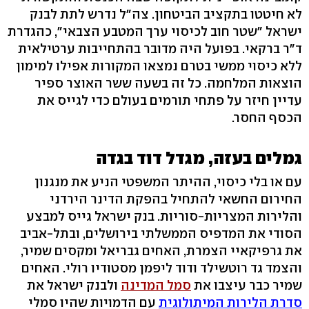
לא חיטטו בתקציב הביטחון. צה"ל נדרש לתת לבנק
ישראל "שטר חוב לכיסוי ערך המטבע הצבאי", כהגדרת
ד"ר ברקאי. בפועל היה מדובר בהתחייבות ערטילאית
ללא כיסוי ממשי בטרם נמצאו המקורות אפילו למימון
הוצאות המלחמה. כל זה בשעה ששר האוצר ספיר
עדיין חיזר על פתחי תורמים בעולם כדי לגייס את
הכסף החסר.
גמלים בעזה, מגדל דוד בגדה
עם או בלי כיסוי, ההיתר המשפטי הניע את מנגנון
החירום החשאי להתחיל בהפקת הדינר הירדני
והלירות המצריות-סוריות. בנק ישראל גייס למבצע
הסודי את המדפיס הממשלתי בירושלים, ובתל-אביב
את גרפיקאיי הצמרת, האחים גבריאל ומקסים שמיר,
והצמד גד רוטשילד ודוד ליפמן מסטודיו רולי. האחים
שמיר כבר עיצבו את
סמל המדינה
ולבנק ישראל את
סדרת הלירות המיתולוגית
עם הדמויות שהיו סמלי