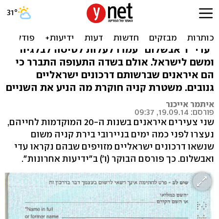
מעצר בקניה: איראנים עם
דרכונים ישראליים
"עדי" ו"אבשלום" עמדו לעלות לטיסה לבלגיה
ומשם לישראל. אולם בשדה התעופה התברר כי
הם איראנים שברשותם דרכונים ישראליים
גנובים. משטרת קניה חוקרת מה הניע את השניים
איתמר אייכנר
פורסם: 19.09.14, 09:37
שני צעירים איראנים בשנות ה-20 המוקדמות לחייהם,
נעצרו לפני כמה ימים בניירובי בירת קניה משום
שנשאו דרכונים ישראליים מזויפים שבהם נקראו עדי
ואבשלום. כך פורסם הבוקר (ו') ב"ידיעות אחרונות".