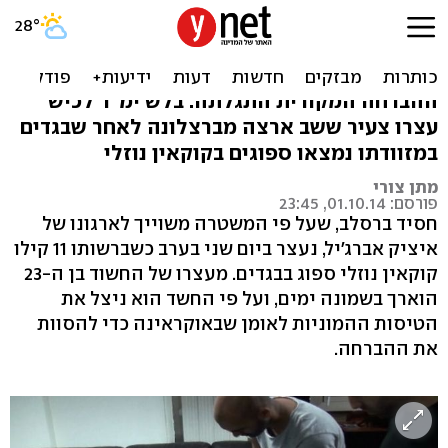
חסיד ברסלב מארגון אברג'יל
הבריח סם נוזלי ספוג בבגדים
ההברחה המקורית התגלתה. בלש ימ"ר לכיש
עצרו צעיר ששב ארצה מברצלונה לאחר שבגדים
במזוודתו נמצאו ספוגים בקוקאין נוזלי
מתן צורי
פורסם: 01.10.14, 23:45
חסיד ברסלב, שעל פי המשטרה משוייך לארגונו של
איציק אברג'יל, נעצר ביום שני בערב כשברשותו 11 קילו
קוקאין נוזלי ספוג בבגדים. מעצרו של החשוד בן ה-23
הוארך בשמונה ימים, ועל פי החשד הוא ניצל את
הטיסות ההמוניות לאומן שבאוקראינה כדי להסוות
את ההברחה.