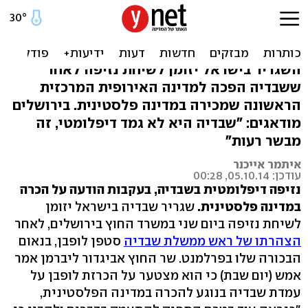
'ההכרה - טרנד מדאיג': ישראל
נוזפת בשבדיה
השגריר בישראל יזומן לשיחת נזיפה לאחר
ששבדיה הפכה למדינה האירופית המרכזית
הראשונה שמכירה במדינה פלסטינית. בירושלים
מודאגים: "שבדיה היא לא גמד דיפלומטי, זה
מבשר רעות"
איתמר אייכנר
עודכן: 05.10.14, 00:28
נזיפה דיפלומטית בשבדיה, בעקבות הודעה על הכרה
במדינה פלסטינית.
שגריר שבדיה בישראל יזומן
לשיחת נזיפה ביום שני במשרד החוץ בירושלים, לאחר
הצהרתו של ראש ממשלת שבדיה
סטפן לופבן, בנאום
הבכורה שלו בפרלמנט. שר החוץ אביגדור ליברמן אמר
אמש (יום שבת) כי הוא מצטער על הכרזת לופבן על
עמדת שבדיה בנוגע להכרה במדינה הפלסטינית,