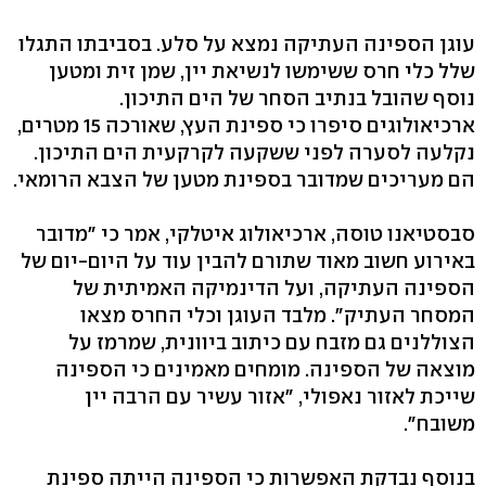
עוגן הספינה העתיקה נמצא על סלע. בסביבתו התגלו
שלל כלי חרס ששימשו לנשיאת יין, שמן זית ומטען
נוסף שהובל בנתיב הסחר של הים התיכון.
ארכיאולוגים סיפרו כי ספינת העץ, שאורכה 15 מטרים,
נקלעה לסערה לפני ששקעה לקרקעית הים התיכון.
הם מעריכים שמדובר בספינת מטען של הצבא הרומאי.
סבסטיאנו טוסה, ארכיאולוג איטלקי, אמר כי "מדובר
באירוע חשוב מאוד שתורם להבין עוד על היום-יום של
הספינה העתיקה, ועל הדינמיקה האמיתית של
המסחר העתיק". מלבד העוגן וכלי החרס מצאו
הצוללנים גם מזבח עם כיתוב ביוונית, שמרמז על
מוצאה של הספינה. מומחים מאמינים כי הספינה
שייכת לאזור נאפולי, "אזור עשיר עם הרבה יין
משובח".
בנוסף נבדקת האפשרות כי הספינה הייתה ספינת