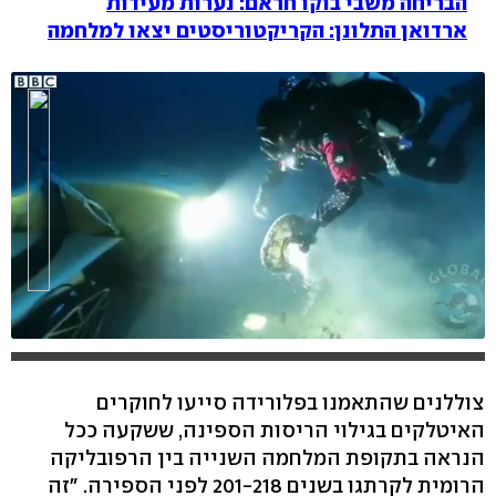
הבריחה משבי בוקו חראם: נערות מעידות
ארדואן התלונן: הקריקטוריסטים יצאו למלחמה
צוללנים שהתאמנו בפלורידה סייעו לחוקרים
hlsjs-lite: Network error
האיטלקים בגילוי הריסות הספינה, ששקעה ככל
הנראה בתקופת המלחמה השנייה בין הרפובליקה
הרומית לקרתגו בשנים 201-218 לפני הספירה. "זה