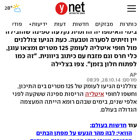
צלילה לשרידי ספינה ששקעה
לפני אלפי שנים
בימי האימפריה הרומית נקלעה ספינה שהובילה
יין וזיתים לסערה וטבעה. כעת הגיעו צוללנים
מול חופי איטליה לעומק 125 מטרים ומצאו עוגן,
כלי חרס וגם מזבח עם כיתוב ביוונית. "זה כמו
לפתוח חלון בזמן". צפו בצלילה
AP
פורסם: 28.10.14, 08:39
צוללנים הגיעו לעומק של 125 מטרים בים התיכון,
וחשפו לחופי
איטליה
הריסות ספינה ששקעה לפני
אלפי שנים, בימים שבהם רומא הייתה המעצמה
הגדולה בעולם.
עוד
חדשות בעולם:
הוואי: לבה מהר הגעש על מפתן הבתים