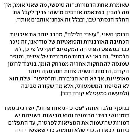
שאומרת אחת הדמויות: "זה טיפשי, מה שאני אומר, אין
מה להבין, כשבאמת אוהבים מישהו צריך לקבל את
החלק הנסתר שבו, ובגלל זה אנחנו אוהבים אותו".
הרומן השני, "עשבי הלילה", מחדד יותר את איכויות
הכתיבה האורבניות והפואטיות של מודיאנו, זה ניכר
כבר במשפט הפתיחה המקסים: "ואף על פי כן, לא
חלמתי". גם כאן יש דמות מסתורית של אישה, וסופר
שמנסה להתחקות אחריה ממרחק הזמן. בניגוד לרומן
הקודם, הדמות הנשית פחות חמקמקה ויותר
מאופיינת, אך לא היא הגיבורה, וה"סיפור" שלה הוא
לא הסיפור המשמעותי, אלא מה שקורה סביבה
(ולמעשה כמעט לא קורה דבר).
בנוסף, מלבד אותה "פסיכו-גיאוגרפיות", יש רכיב מאוד
דומיננטי בשני הרומנים והוא הרישום. בשניהם יש
דמויות שרושמות את המציאות לפרטיה, עד התפלים
ביותר לכאורה, כדי שלא תחמוק, כדי שאפשר יהיה