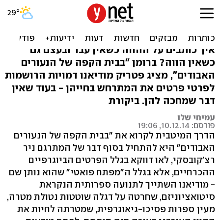
הווה ללא עבר: לכתוב על
המציאות
איך כותבים על ההווה כשאין עבר ובעצם גם
כשאין הווה? ברומן "בבית הקפה של הנעורים
האבודים", מציג פטריק מודיאנו דמויות הרושמות
לפרטי פרטים את המתרחש בחייהן - בעוד שאין
דבר שמחכה להן. ביקורת
עמיחי שלו
פורסם: 10.12.14, 19:06
הדרך המיטבית לקרוא את "בבית הקפה של הנעורים
האבודים" היא להתחיל בסוף דבר של המתרגם ניר
רצ'קובסקי, לאו דווקא בגלל הפרטים הביוגרפיים
ההכרחיים, אלא בגלל ה"מפתח פואטי" שהוא נותן שם
- מודיאנו השתייך לתנועה ספרותית הנקראת
סיטואציוניזם, שחרטה על דגלה שוטטות נטולת מטרה,
מעין ספרות פסיכו-גיאוגרפית, שמטרתה לחיות את