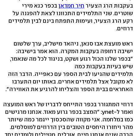
בעקבות הרג הצעיר
חיר חמדאן
בכפר כנא מירי
שוטרים. שני התלמידים התכוונו לצאת להפגנה על
רקע הרג הצעיר, ועימות התפתח בינם לבין תלמידים
דרוזים.
ראש מועצת אבו סנאן, ניהאד מישליב, ערך שלשום
ישיבה דחופה בעקבות המקרה. הוא אמר בישיבה:
"בכפר שלנו הכול רגוע ושקט, בניגוד לכל מה שנאמר,
שיש בעיות בעקבות כמה
תלמידים שהגיעו לבית הספר עם כאפייה. הדבר הזה
לא מקובל אצל תלמידים אחרים. באותו יום התערבו
האחראים בבית הספר והצליחו להרגיע את האווירה".
דרוזי המתגורר בכפר התייחס לדבריו של ראש המועצה
ואמר ל-ynet: "המצב בכפר גרוע מאוד. אנחנו מרגישים
כמו במלחמה. אני מקווה שהסכסוך ייגמר כמה שיותר
מהר ויחזרו היחסים הטובים בין הדרוזים למוסלמים.
הרבה שנים אנחנו חיים, אוכלים, מטיילים ולומדים יחד