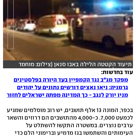
תיעוד הקטטה הלילה באבו סנאן (צילום: מוחמד
שינאווי)
עוד בחדשות:
מפקד מג"ב נגד הקמפיין בעד היורה בפלסטינים
hlsjs-lite: Network error
גרמניה: ניאו נאצים דורשים נתונים על יהודים
מניו יורק לנגב - כך המדינה מפתה ישראלים לחזור
בכפר, המונה 13 אלף תושבים, יש רוב מוסלמים שמגיע
לכמעט 7,000. כ-4,000 מהתושבים הם דרוזים והשאר
ערבים נוצרים. במשטרה התקשו להשתלט על
העימותים והשתמשו בגז מדמיע וברימוני הלם כדי