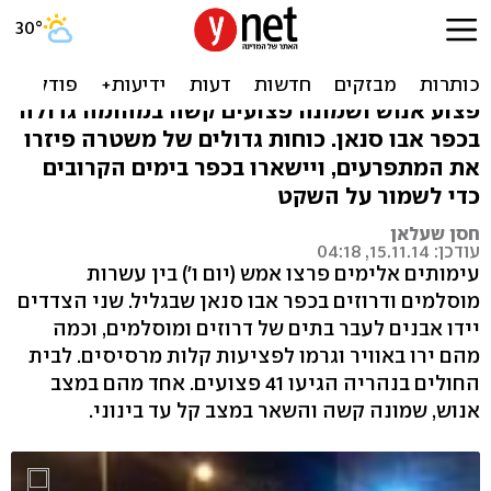
41 נפצעו בעימות בין דרוזים
למוסלמים בגליל
פצוע אנוש ושמונה פצועים קשה במהומה גדולה
בכפר אבו סנאן. כוחות גדולים של משטרה פיזרו
את המתפרעים, ויישארו בכפר בימים הקרובים
כדי לשמור על השקט
חסן שעלאן
עודכן: 15.11.14, 04:18
עימותים אלימים פרצו אמש (יום ו') בין עשרות
מוסלמים ודרוזים בכפר אבו סנאן שבגליל. שני הצדדים
יידו אבנים לעבר בתים של דרוזים ומוסלמים, וכמה
מהם ירו באוויר וגרמו לפציעות קלות מרסיסים. לבית
החולים בנהריה הגיעו 41 פצועים. אחד מהם במצב
אנוש, שמונה קשה והשאר במצב קל עד בינוני.