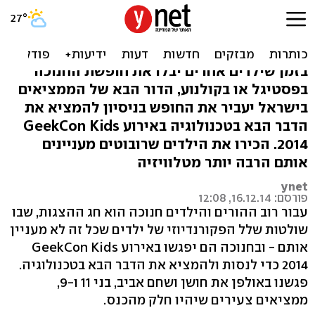
לא רק פסטיגל: הכירו את
הדור הבא של הממציאים
בזמן שילדים אחרים יבלו את חופשת החנוכה
בפסטיגל או בקולנוע, הדור הבא של הממציאים
בישראל יעביר את החופש בניסיון להמציא את
הדבר הבא בטכנולוגיה באירוע GeekCon Kids
2014. הכירו את הילדים שרובוטים מעניינים
אותם הרבה יותר מטלוויזיה
ynet
פורסם: 16.12.14, 12:08
עבור רוב ההורים והילדים חנוכה הוא חג ההצגות, שבו
שולטות שלל הפקורנדיוזי של ילדים שכל זה לא מעניין
אותם - ובחנוכה הם יפגשו באירוע GeekCon Kids
2014 כדי לנסות ולהמציא את הדבר הבא בטכנולוגיה.
פגשנו באולפן את חושן ושחם אביב, בני 11 ו-9,
ממציאים צעירים שיהיו חלק מהכנס.