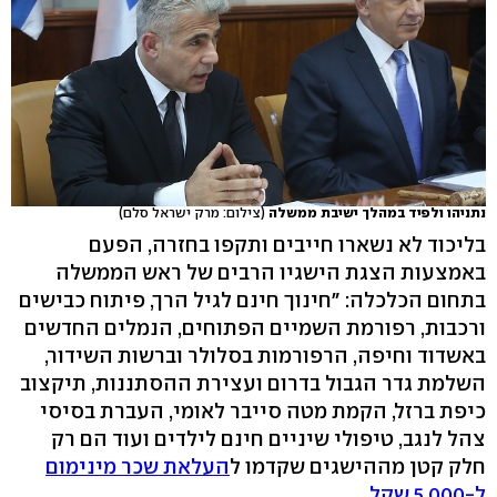
נתניהו ולפיד במהלך ישיבת ממשלה
(צילום: מרק ישראל סלם)
בליכוד לא נשארו חייבים ותקפו בחזרה, הפעם
באמצעות הצגת הישגיו הרבים של ראש הממשלה
בתחום הכלכלה: "חינוך חינם לגיל הרך, פיתוח כבישים
ורכבות, רפורמת השמיים הפתוחים, הנמלים החדשים
באשדוד וחיפה, הרפורמות בסלולר וברשות השידור,
השלמת גדר הגבול בדרום ועצירת ההסתננות, תיקצוב
כיפת ברזל, הקמת מטה סייבר לאומי, העברת בסיסי
צהל לנגב, טיפולי שיניים חינם לילדים ועוד הם רק
חלק קטן מההישגים שקדמו ל
העלאת שכר מינימום
ל-5,000 שקל
.