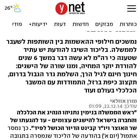
הליכוד: נתניהו הביא הישגים
בכלכלה - עד שלפיד הכושל
מונה לאוצר
נמשכים חילופי ההאשמות בין השותפות לשעבר
לממשלה. בליכוד השיבו להודעת יש עתיד
שטענה כי רה"מ לא עשה דבר במשך 6 שנים
להורדת יוקר המחיה, ומנו שורה של הישגים:
חינוך חינם לגיל הרך, השלמת גדר הגבול בדרום,
תקצוב כיפת ברזל, התמודדות עם המשבר
הכלכלי בעולם ועוד
מורן אזולאי
עודכן: 22.12.14, 01:09
"ראש הממשלה בנימין נתניהו הנהיג את הכלכלה
והחברה בישראל להישגים עצומים - עד להגעתו של
שר האוצר ויו"ר קבינט הדיור הכושל לפיד".
כך נמסר
אתמול (יום א') בהודעה של הליכוד שנמסרה בתגובה