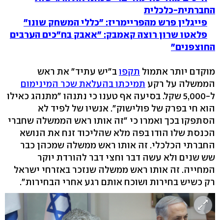
החברתית-כלכלית
פייגלין פרש מהפריימריז: "כללי המשחק שונו"
פלאטו שרון רוצה קאמבק: "אאבק בח"כים הערבים
החוצפנים"
מוקדם יותר אתמול
תקפו
ב"יש עתיד" את ראש
הממשלה על רקע
תמיכתו בהעלאת שכר המינימום
ל-5,000 שקל. בסיעה אף טענו כי נתנהו "מתנהג כאילו
הוא חי בפרק של פולישוק". אנשיו של לפיד לא
הסתפקו בכך ואמרו כי "זה אותו ראש הממשלה שחברי
הכנסת שלו הודו בפה מלא שהליכוד זנח את הנושא
החברתי הכלכלי. זה אותו ראש ממשלה שמכהן כבר
שש שנים ולא עשה דבר וחצי דבר להורדת יוקר
המחייה. זה אותו ראש ממשלה שנזכר באזרחי ישראל
רק כשיש בחירות ושוכח אותם רגע אחרי הבחירות".