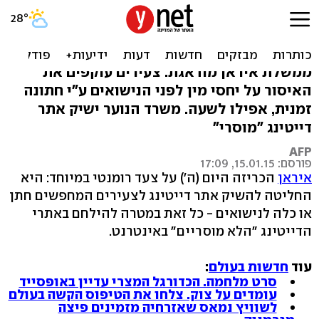
רוחאני, לאב מי: איראן
משיקה אתר דייטינג
ממשלת איראן מודאגת: צעירים עוקפים את
האיסור על יחסי מין לפני הנישואים ע"י חתונה
זמנית, אפילו לשעה. משרד הנוער ישיק אתר
דייטינג "מוסרי"
AFP
פורסם: 15.01.15, 17:09
איראן
הכריזה היום (ה') על צעד רומנטי במיוחד: היא
החליטה להשיק אתר דייטינג לצעירים המחפשים חתן
או כלה לנישואים - כל זאת במטרה להילחם באתרי
הדייטינג "הלא מוסריים" באינטרנט.
עוד
חדשות בעולם
:
סרט מלחמה. הכדורגל המצרי עדיין באופסייד
עומדים על צוק. צלחו את הטיפוס הקשה בעולם
לשוויץ נמאס שאזרחיה מזמינים פיצה