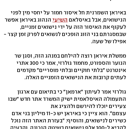
באיראן השמרנית חל איסור חמור על יחסי מין לפני
הנישואים, אבל באיסלאם
השיעי
הנהוג באיראן אפשר
לעקוף את האיסור הזה על ידי נישואים זמניים,
שבמסגרתם בני הזוג הופכים לנשואים לפרק זמן קצר -
אפילו של שעה.
ממשלת איראן רוצה להילחם במנהג הזה, וסגן שר
הנוער והספורט, מחמוד גולרזי, אמר כי 300 אתרי
אינטרנט "בלתי חוקיים ובלתי מוסריים" מקדמים
לעתים קרובות את הנישואים הזמניים האלה.
גולרזי אמר לעיתון "ארמאן" כי בתיאום עם ארגון
התעמולה האיסלאמית ישיק המשרד אתר חדש "שבו
צעירים יוכלו להירשם ולהציג את
עצמם". הוא ציין כי באיראן יש כ-11 מיליון בני אדם
כשירים לנישואים, והוסיף: "בעזרת האתר הזה נוכל
להביא ל-100 אלף נישואים בשיטה הנכונה, והבעיה