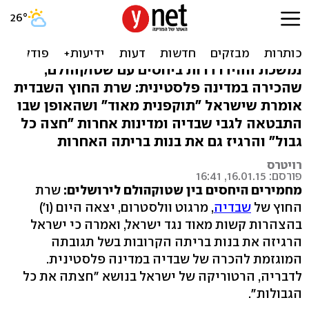
שבדיה משתלחת בישראל:
"עברה כל גבול"
נמשכת ההידרדרות ביחסים עם שטוקהולם,
שהכירה במדינה פלסטינית: שרת החוץ השבדית
אומרת שישראל "תוקפנית מאוד" ושהאופן שבו
התבטאה לגבי שבדיה ומדינות אחרות "חצה כל
גבול" והרגיז גם את בנות בריתה האחרות
רויטרס
פורסם: 16.01.15, 16:41
מחמירים היחסים בין שטוקהולם לירושלים:
שרת
החוץ של
שבדיה
, מרגוט וולסטרום, יצאה היום (ו')
בהצהרות קשות מאוד נגד ישראל, ואמרה כי ישראל
הרגיזה את בנות בריתה הקרובות בשל תגובתה
המוגזמת להכרה של שבדיה במדינה פלסטינית.
לדבריה, הרטוריקה של ישראל בנושא "חצתה את כל
הגבולות".