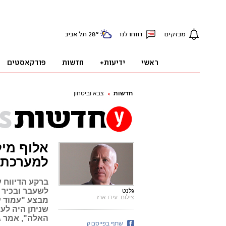
חדשות
צבא וביטחון
אלוף מיל
למערכת 
ברקע הדיווח ע
לשעבר ובכיר ב
גלנט
צילום: עידו ארז
מבצע "עמוד ע
שניתן היה לע
האלה", אמר ג
שתף בפייסבוק