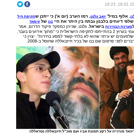
, אלוף במיל'
, רמז הערב (יום א') כי ייתכן ש
נו
יואב גלנט
תקיפת חיל
 שלפי דיווחים בלבנון גבתה בין היתר את חיי
של
בנו
עימאד
בישראל.
גלנט, שכיהן כמפקד פיקוד הדרום, אמר
מערכת הבחירות
בראיון לעודד בן עמי בערוץ 2 בהתייחסו לתקיפה הישראלית כי "מתוך אירועים בעבר,
שלפעמים יש עיתוי שהוא לא בלתי-קשור למסע בחירות". יצוין כי
ים לפני פרסום שם בנו של בכיר חיזבאללה שחוסל ב-2008.
יהאד מורנייה על רקע תמונת אביו ועם מזכ"ל חיזבאללה נסראללה