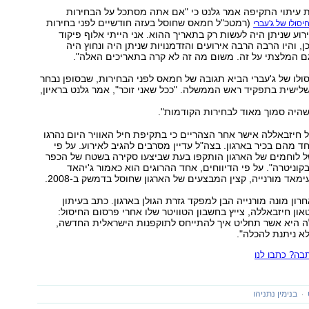
ת עיתוי התקיפה אמר גלנט כי "אם אתה מסתכל על הבחירות
(רמטכ"ל חמאס שחוסל בעזה חודשיים לפני בחירות
יסולו של ג'עברי
ה אירוע שניתן היה לעשות רק בתאריך ההוא. אני הייתי אלוף פיקוד
, והיו הרבה הרבה אירועים והזדמנויות שניתן היה ונחוץ היה
ם המלצתי על זה. משום מה זה לא קרה בתאריכים האלה".
יסולו של ג'עברי הביא תגובה של חמאס לפני הבחירות, שבסופן נבחר
שלישית בתפקיד ראש הממשלה. "ככל שאני זוכר", אמר גלנט בראיון,
 שהיה סמוך מאוד לבחירות הקודמות".
 חיזבאללה אישר אחר הצהריים כי בתקיפת חיל האוויר היום נהרגו
ד מהם בכיר בארגון. בצה"ל עדיין מסרבים להגיב לאירוע. על פי
של לוחמים של הארגון הותקפו בעת שביצעו סקירה בשטח של הכפר
וניטרה". על פי הדיווחים, אחד ההרוגים הוא כאמור ג'יהאד
עימאד מורנייה, קצין המבצעים של הארגון שחוסל בדמשק ב-2008.
ון מונה מורנייה הבן למפקד גזרת הגולן בארגון. כתב בעיתון
און חיזבאללה, צייץ בחשבון הטוויטר שלו אחרי פרסום החיסול:
ה היא אשר תחליט איך להתייחס לתוקפנות הישראלית החדשה,
א ניתנת להכלה".
ה? כתבו לנו
בנימין נתניהו