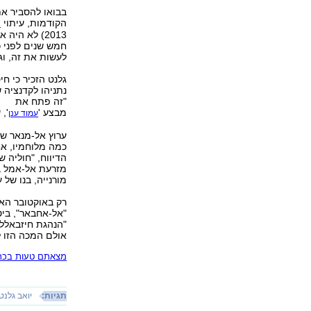
בבואו להסביר א
הקודמות, עיתוי
ח
2013) לא הי
חמש שנים לפני כן
לעשות את זה, וג
גלנט הזכיר כי ח
נתניהו לקדנציה 
"זה פתח את
מבצע '
',
עמוד ענן
ערוץ אל-מנאר של
כמה מלוחמיו, אח
הדיווח, "חוליה 
מזרעת אל-אמל בק
מורנייה, בנו של 
רק באוקטובר האחר
"אל-אחבאר", ביט
"הנהגת חיזבאלל
אולם המכה הזו ל
מצאתם טעות בכתב
תגיות:
יואב גלנט