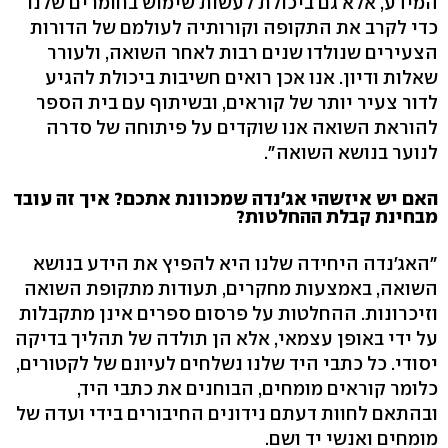
המידע, אלא גם ביכולת לעשות שימוש בחומרים שלנו
כדי לקרב את התקופה וקורותיה לעולמם של הדורות
הצעירים שנולדו שנים רבות לאחר השואה, ולעורר
שאלות ודיון. אנו אכן רואים חשיבות ביכולת להגיע
לדור צעיר יותר של קוראים, ובשיתוף עם בית הספר
להוראת השואה אנו שוקדים על פיתוחה של סדרה
לנוער בנושא השואה".
האם יש איזשהי אג'נדה שמכוונת אתכם? איך זה עובד
מבחינת קבלת ההחלטות?
"האג'נדה היחידה שלנו היא להפיץ את הידע בנושא
השואה, באמצעות מחקרים, תעודות מתקופת השואה
וזיכרונות. ההחלטות על פרסום ספרים אינן מתקבלות
על ידי באופן עצמאי, אלא הן תולדה של תהליך בדיקה
יסודי. כל כתבי היד שלנו נשלחים לעיונם של לקטורים,
כלומר קוראים מומחים, הבוחנים את כתבי היד,
ובהתאם לחוות דעתם נידונים החיבורים בידי ועדה של
מומחים ואנשי יד ושם.