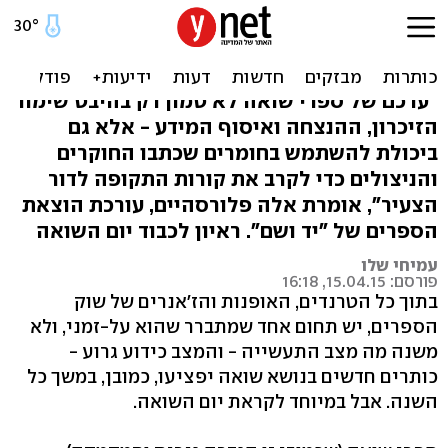
"לפרסם ספרי שואה זאת
שליחות"
"ערכם של ספרי שואה לא טמון רק בהיבט שימור
הזיכרון, ההנצחה ואיסוף המידע - אלא גם
ביכולת להשתמש בחומרים שכתבו החוקרים
והניצולים כדי לקרב את קורות התקופה לדור
הצעיר", אומרת אלה פלורסהיים, עורכת הוצאת
הספרים של "יד ושם". ראיון לכבוד יום השואה
עמיחי שלו
פורסם: 15.04.15, 16:18
בתוך כל הטרנדים, האופנות והז'אנרים של שוק
הספרים, יש תחום אחד שמתברר שהוא על-זמני, ולא
משנה מה מצב התעשייה - והמצב כידוע גרוע -
כותרים חדשים בנושא שואה יפציעו, כמובן, במשך כל
השנה. אבל במיוחד לקראת יום השואה.