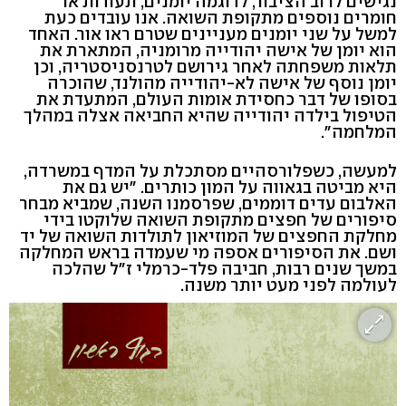
נגישים לרוב הציבור, לדוגמה יומנים, תעודות או
חומרים נוספים מתקופת השואה. אנו עובדים כעת
למשל על שני יומנים מעניינים שטרם ראו אור. האחד
הוא יומן של אישה יהודייה מרומניה, המתארת את
תלאות משפחתה לאחר גירושם לטרנסניסטריה, וכן
יומן נוסף של אישה לא-יהודייה מהולנד, שהוכרה
בסופו של דבר כחסידת אומות העולם, המתעדת את
הטיפול בילדה יהודייה שהיא החביאה אצלה במהלך
המלחמה".
למעשה, כשפלורסהיים מסתכלת על המדף במשרדה,
היא מביטה בגאווה על המון כותרים. "יש גם את
האלבום עדים דוממים, שפרסמנו השנה, שמביא מבחר
סיפורים של חפצים מתקופת השואה שלוקטו בידי
מחלקת החפצים של המוזיאון לתולדות השואה של יד
ושם. את הסיפורים אספה מי שעמדה בראש המחלקה
במשך שנים רבות, חביבה פלד-כרמלי ז"ל שהלכה
לעולמה לפני מעט יותר משנה.