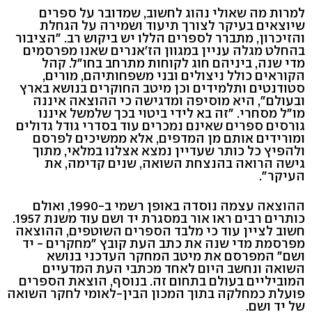
למרות מה שאולי נהוג לחשוב, שמדובר על ספרים
שיוצאים בעיקר לצורך תיעוד ושמירה על הגחלת
והזיכרון, מתברר לספרים הללו יש ביקוש רב. "הציבור
בהחלט מגלה עניין במגוון הז'אנרים שאנו מפרסמים
מדי שנה, ביניהם חוג לקוחות מתרחב בחו"ל. קהל
הקוראים כולל ניצולים ובני משפחותיהם, מורים,
סטודנטים ותלמידים וכן מיטב החוקרים בנושא בארץ
ובעולם", היא מוסיפה ומדגישה כי ההוצאה איננה
מו"ל מסחרי. "זה בא לידי ביטוי בכך שלמשל איננו
גורסים ספרים שאינם נמכרים עוד בסדרי גודל גדולים
ומורידים אותם מן המדפים, אלא ממשיכים לפרסם
ולהפיץ כל כותר שעדיין נמצא אצלנו במלאי, מתוך
גישה הרואה בהנצחת השואה, שנים קדימה, את
העיקר".
ההוצאה עצמה נוסדה באופן רשמי ב-1990, ואולם
כותרים רבים ראו אור במסגרת יד ושם עוד משנת 1957.
חשוב לציין עוד כי מלבד הספרים השוטפים, ההוצאה
מפרסמת מדי שנה את כתב העת קובץ "מחקרים - יד
ושם" המפרסם את מיטב המחקר העדכני בנושא
השואה ונחשב היום לאחד מכתבי העת המדעיים
המוביליים בעולם בתחום זה. בנוסף, הוצאת הספרים
פועלת כמחלקה בתוך המכון הבין-לאומי לחקר השואה
של יד ושם.