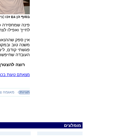
בסוף הן גם זכו
(צי
פינה שמחסירה פע
לחייך ואפילו לצח
אין ספק שההנאה
משנה טוב ובמקר
פגשתי קודם, לימ
העובדה שחיפשתי 
רוצה להצטרף
מצאתם טעות בכתב
תגיות:
מאגמה צ'
מומלצים