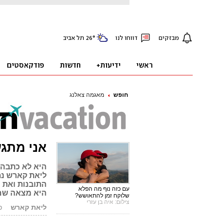
חופש
מאגמה צאלנג
אני מתגע
היא לא כתבה 
ליאת קארש נת
התובנות ואת 
עם כזה נוף מה הפלא
היא מצאה שם
שלוקח זמן להתאושש?
צילום: איה בן עזרי
ליאת קארש
פור