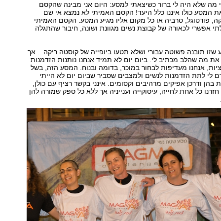
י מה שלא היה לי ברור כשיצאתי למסע: היום אני מבינה שהקסם
 המסע כולו איננו כלל היעד! הקסם האמיתי לא נמצא אי שם
ה, פורטוגל, סרביה או כל מקום אליו מגיע המסע. הקסם האמיתי
תי אפשרי לכאורה של קבוצת נשים מגוונת ושונה, חיבור שהתגלה
שזו תובנה פשוטה עבורי ושלא תטעו ביופייה של קוסטה ריקה... אך
 את מה שהלב מכתיב לי. ביום יום לא תמיד אנחנו נותנות הזדמנות
יות, אנחנו מעדיפות לבחור במוכר, בדומה ובנוח. המסע הזה, בשל
רם לי לתת הזדמנות לנשים ולמצבים שסביר שביום יום לא הייתי
 בהן ודרכן אפיקים מרהיבים וקסומים. אינני בקשר רציף עם כולן,
חזרנו כל אחת לחייה, עיסוקייה וענייניה אך ללא כל ספק שמורה להן