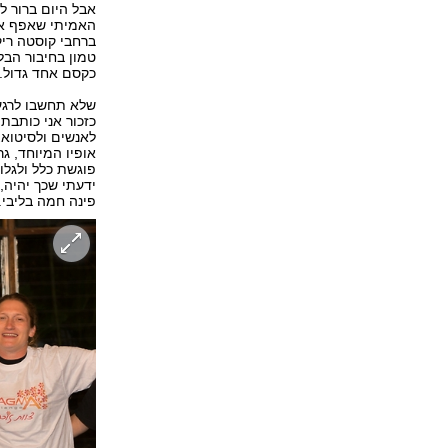
אבל היום ברור ל
האמיתי שאפף את
ברחבי קוסטה ריק
טמון בחיבור הבל
כקסם אחד גדול.
שלא תחשבו לרגע 
כזכור אני כותבת
לאנשים ולסיטואצ
אופיו המיוחד, ג
פוגשת כלל ולגלות
ידעתי שכך יהיה, 
פינה חמה בליבי.