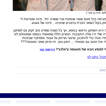
לום: איה בן עזרי )
ימה בכל פעם שאני שומעת שיר ששרנו יחד, פינה שגורמת לי
וק בקול כשאני נזכרת ברגעים שחווינו... פינה של געגוע.
 היא השחקן הראשי במסע, אך בל נשכח שסרט טוב זקוק גם לשחקן
ה שלי היו אלה התובנות. הנשים הללו שפגשתי במסע ושמעולם לא
דו אותי בלי להתכוון, שיעור מרתק על עצמי ומסתבר שבזכות
את הטוב גם מצאתי.... המון טוב. זה סימן שאני מאגמה???
 למסע הבא של מאגמה צ'אלנג'?
הירשמי כאן
ה? כתבו לנו
אלנג'