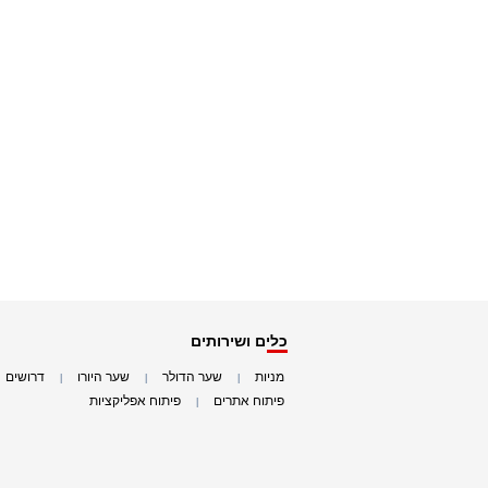
כלים ושירותים
מניות
שער הדולר
שער היורו
דרושים
|
|
|
|
פיתוח אתרים
פיתוח אפליקציות
|
|