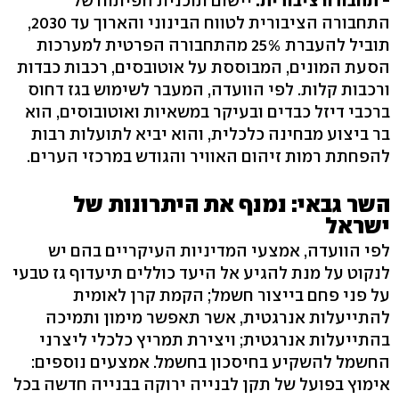
- תחבורה ציבורית:
יישום תוכנית הפיתוח של
התחבורה הציבורית לטווח הבינוני והארוך עד 2030,
תוביל להעברת 25% מהתחבורה הפרטית למערכות
הסעת המונים, המבוססת על אוטובסים, רכבות כבדות
ורכבות קלות. לפי הוועדה, המעבר לשימוש בגז דחוס
ברכבי דיזל כבדים ובעיקר במשאיות ואוטובוסים, הוא
בר ביצוע מבחינה כלכלית, והוא יביא לתועלות רבות
להפחתת רמות זיהום האוויר והגודש במרכזי הערים.
השר גבאי: נמנף את היתרונות של
ישראל
לפי הוועדה, אמצעי המדיניות העיקריים בהם יש
לנקוט על מנת להגיע אל היעד כוללים תיעדוף גז טבעי
על פני פחם בייצור חשמל; הקמת קרן לאומית
להתייעלות אנרגטית, אשר תאפשר מימון ותמיכה
בהתייעלות אנרגטית; ויצירת תמריץ כלכלי ליצרני
החשמל להשקיע בחיסכון בחשמל. אמצעים נוספים:
אימוץ בפועל של תקן לבנייה ירוקה בבנייה חדשה בכל