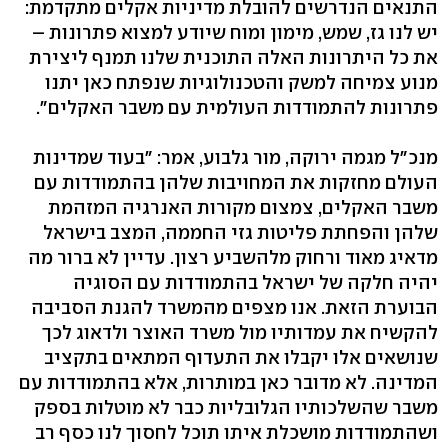
התנאים הנדרשים להובלת מדיניות אקלים מתקדמת:
יש לנו גז, שמש, מימון ומוח שיודע למצוא פתרונות –
את כל היתרונות האלה התוכנית שלנו תמנף ליצירת
מנוע צמיחה למשק והטכנולוגיות שנפתח כאן יתנו
פתרונות להתמודדות העולמית עם משבר האקלים".
מנכ"ל מגמה ירוקה, מור גלבוע, אמר: "בעוד שמדינות
העולם מחזקות את המחויבות שלהן בהתמודדות עם
משבר האקלים, צמצום מקורות האנרגיה המזהמת
שלהן והפחתת פליטות גזי החממה, המצב בישראל
מדאיג מאוד ורחוק מלהשביע רצון. עדיין לא ברור מה
יהיה חלקה של ישראל בהתמודדות עם הסוגיה
הבוערת הזאת. אנו מצפים מהמשרד להגנת הסביבה
להקשיח את עמדותיו מול משרד האוצר ולדאוג לכך
שנושאים אלו יקבלו את התעדוף המתאים בתקציב
המדינה. לא מדובר כאן במותרות, אלא בהתמודדות עם
משבר שהשלכותיו הגלובליות כבר לא מוטלות בספק
ושהתמודדות מושכלת איתו תוכל לחסוך לנו כסף רב