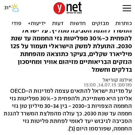
"הפחתת גזי החממה תחסוך
125 מיליארד ש'"
המשרד להגנת הסביבה ממליץ: על ישראל
להפחית כ-30% מפליטות גזי החממה עד שנת
2030. התועלת למשק הישראלי תעמוד על 125
מיליארד שקלים, בעיקר כתוצאה מהפחתת
הנזקים הבריאותיים מזיהום אוויר ומחיסכון
בדלקים וחשמל
אילנה קוריאל
פורסם: 14.07.15, 15:00
על מדינת ישראל להתאים עצמה למדינות ה-OECD
אליהן היא משתייכת, ולהפחית כ-30% מפליטות גזי
החממה הצפויות ב-2030 - בין 30-34 מיליון טון גזי
חממה עד שנת 2030. כך עולה מהמלצת המשרד להגנת
הסביבה לגיבוש יעד לאומי לפחתת פליטות גזי
החממה, שפורסמו היום (ג').