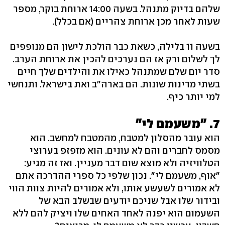
שלהם בדיוק מתנהל. בשעה 14:00 ארוחת בוקר, מספר
שעות לאחר מכן ארוחת צהריים (אם בכלל).
בשעה 11 בלילה, כשאת כבר הולכת לישון הם מנופפים
לך לשלום ורק אז הם נערכים להכין את ארוחת הערב.
סדר יום שלם שמתנהל כאילו את והילדים שלך חיים
בשתי מדינות שונות. הם בארה"ב ואת בישראל. ותנחשי
למי יותר כיף.
7. "משעמם לי"
הוא עובר מהסלון למטבח, מהמטבח למחשב. הוא
מסמס לחברים והם לא עונים. הוא מזפזפ בערוצי
הטלוויזיה ולא מוצא שום דבר מעניין. ואז זה מגיע:
"אוף, משעמם לי". נכון שלפי כל ספרי ההדרכה אתם
לא אמורים לשעשע אותו, ולא אמורים להיות צוות הווי
ובידור שלו אבל שניכם יודעים שבשלב הבא של
השעמום הוא יפנה לאחד האחים שלו ויציק להם ללא