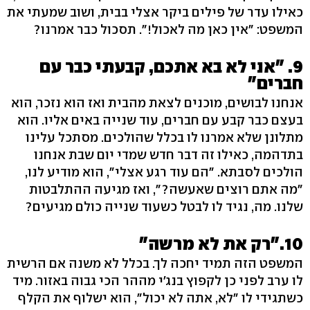
כאילו עדר של פילים ביקר אצלי בבית, ושוב שמעתי את
המשפט: "אין כאן מה לאכול!". תסכול כבר אמרנו?
9. "אני לא בא אתכם, קבעתי כבר עם
חברים"
אנחנו לבושים, מוכנים לצאת מהבית ואז הוא נזכר, הוא
בעצם כבר קבע עם חברים, עוד שנייה באים אליו. הוא
מתלונן שלא אמרנו לו בכלל שהולכים. מסתכל עלינו
בתדהמה, כאילו זה דבר חדש שמדי יום שבת אנחנו
הולכים לסבתא. "הם עוד רגע אצלי", הוא מודיע לנו,
"מה אתם רוצים שאעשה?", ואז מגיעה ההתלבטות
שלנו. מה, נגיד לו לבטל כשעוד שנייה כולם מגיעים?
10."רק את לא מרשה"
המשפט הזה תמיד יחכה לך. בכלל לא משנה אם הרשית
לו ערב לפני כן לקפוץ בנג'י מההר הכי גבוה באזור. מיד
כשתגידי לו "לא, אתה לא יכול", הוא ישלוף את הקלף