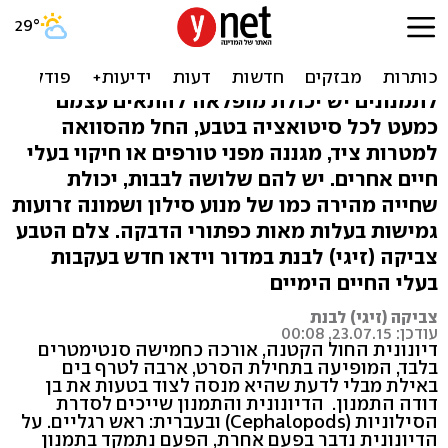
מלך ההסוואה: סוד החוכמה
של התמנון
לתמנונים יש יכולת מופלאה להתאים עצמם
כמעט לכל סיטואציה בטבע, החל מהסוואה
למטרות ציד, מגננה מפני טורפים או חיקוי בעלי
חיים אחרים. יש להם שלושה לבבות, יכולת
שחייה מהירה כמו של מנוע סילון ושמונה זרועות
גמישות בעלות מאות כפתורי הדבקה. צלם הטבע
צביקה (זיגי) לבנת במדור וידאו חדש בעקבות
בעלי החיים הימיים
צביקה (זיגי) לבנת
עודכן: 23.07.15, 00:08
דיונונית החול הקטנה, אורכה כחמישה סנטימטרים
בלבד, המופיעה בתחילת הסרט, ארבה לטרף בים
באילת מבלי לדעת שהיא מנסה לצוד בטעות את בן
דודה התמנון. הדיונונית והתמנון שייכים לסדרת
הסילוניות (Cephalopods) ובעברית: ראש רגליים. על
הדיונונית נדבר בפעם אחרת, הפעם נתמקד בתמנון