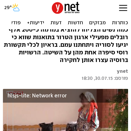
צעירות מצ'צ'ניה הונו את
דאעש באלפי דולרים
כמה נשים הצליחו להוציא במרמה כ-200 אלף
רובלים מפעילי ארגון הטרור בתואנות שווא כי
יגיעו לסוריה ויתחתנו עמם. בראיון לכלי תקשורת
רוסי סיפרה אחת מהן על השיטה. הרשויות
ברוסיה עצרו אותן לחקירה
ynet
פורסם: 30.07.15, 18:30
hlsjs-lite: Network error