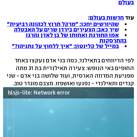
בעולם
עוד
חדשות בעולם
:
שהיורשים יחכו: "מרקל תרוץ לכהונה רביעית"
שיר כאב: הצעירים בירדן שרים על האבטלה
אמו החורגת ואחותו של בן לאדן נהרגו
בהתרסקות
במייל של קלינטון: "איך ללחוץ על נתניהו?"
לפי הדיווחים בתאילנד, כמה בני אדם נעקצו באחד
החופים באי הנופש: צעירה תאילנדית בת 31 מתה
מפגיעת המדוזה הארסית, ועוד שלושה בני אדם - שני
קנדים ותאילנדי - נפגעו ואושפזו. מצבם מוגדר טוב.
hlsjs-lite: Network error