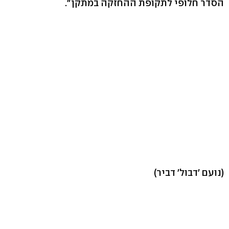
הסדר חלופי לתקופת ההחזקה במתקן".
(נועם 'דבול' דביר)