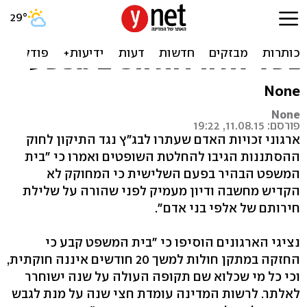
ארגוני זכויות אדם על פסיקת
בג"ץ: לא ניתן להסתפק
בשלילת חירות חפים מפשע
None
None
פורסם: 11.08.15, 19:22
ארגוני זכויות האדם שעתרו לבג"ץ נגד התיקון לחוק
ההסתננות הגיבו להחלטת השופטים ואמרו כי "בית
המשפט הבהיר בפעם השלישית כי המחוקק לא
הקדיש מחשבה ודיון מעמיק לפני שהורה על שלילת
חירותם של אלפי בני אדם".
נציגי הארגונים הוסיפו כי "בית המשפט קבע כי
החזקה במתקן חולות למשך 20 חודשים איננה חוקתית,
וכי כל מי שכלוא שם תקופה העולה על שנה ישוחרר
לאלתר. לרשות המדינה עומדת חצי שנה על מנת לגבש