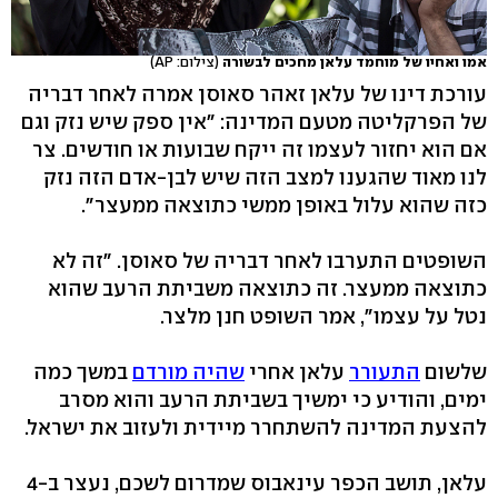
אמו ואחיו של מוחמד עלאן מחכים לבשורה
(צילום: AP)
עורכת דינו של עלאן זאהר סאוסן אמרה לאחר דבריה
של הפרקליטה מטעם המדינה: "אין ספק שיש נזק וגם
אם הוא יחזור לעצמו זה ייקח שבועות או חודשים. צר
לנו מאוד שהגענו למצב הזה שיש לבן-אדם הזה נזק
כזה שהוא עלול באופן ממשי כתוצאה ממעצר".
השופטים התערבו לאחר דבריה של סאוסן. "זה לא
כתוצאה ממעצר. זה כתוצאה משביתת הרעב שהוא
נטל על עצמו", אמר השופט חנן מלצר.
שלשום
התעורר
עלאן אחרי
שהיה מורדם
במשך כמה
ימים, והודיע כי ימשיך בשביתת הרעב והוא מסרב
להצעת המדינה להשתחרר מיידית ולעזוב את ישראל.
עלאן, תושב הכפר עינאבוס שמדרום לשכם, נעצר ב-4