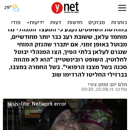
בג"ץ ביטל מעצר עלאן,
רופאיו הרדימו אותו שוב
בהחלטת השופטים נקבע כי המעצר המנהלי נגד
מוחמד עלאן, ששובת רעב כבר יותר מחודשיים,
מבוטל באופן זמני. אם יתברר שהנזק המוחי
שנגרם לעלאן בלתי הפיך, הצו המנהלי יבוטל
לחלוטין. השופט רובינשטיין: "הוא לא מהווה
סכנה בשל מצבו הרפואי". בשל החמרה במצבו,
בברזילי החליטו להרדימו שוב
תלם יהב ומתן צורי
עודכן: 20.08.15, 00:30
hlsjs-lite: Network error