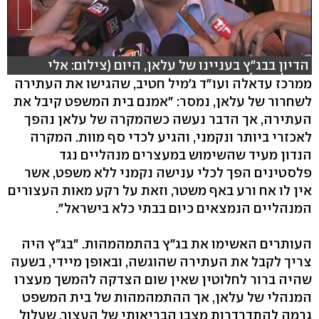
הדיון בבג"ץ בעניינו של עלאן, היום (צילום: אלי
מנדלבאום)
ממרכז עדאלה ועו"ד ג'מיל חטיב, שהגישו את העתירה
לשחרור של עלאן, נמסר: "אמנם בית המשפט קיבל את
העתירה, אך הדבר נעשה כשהמקרה של עלאן נהפך
לאכזרי ביותר ונקמני, והגיע לכדי סף מוות. המקרה
הנדון מעיד שהשימוש במעצרים מנהליים נגד
פלסטינים הפך לכלי ענישה נקמני ללא משפט, אשר
אין לו אח ורע באף משטר, וזאת על רקע מאות העצורים
המנהליים הנמצאים כיום בבתי כלא בישראל".
העותרים האשימו את בג"ץ בהתמהמהות. "בג"ץ היה
צריך לקבל את העתירה שהוגשה, ובאופן מיידי, בשעה
שהיה ברור לחלוטין שאין שום הצדקה להמשך מעצרו
המנהלי של עלאן, אך ההתמהמהות של בית המשפט
גרמה להתדרדרות מצבו הבריאותי של העצור, שעלול