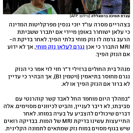
עצרת תמיכה ברמאללה
(צילום: AFP)
בצהריים מסרה עו"ד יוכי גנסין מפרקליטות המדינה
כי עלאן ישוחרר באופן מיידי אם יתברר ששביתת
הרעב גרמה לו נזק מוחי בלתי הפיך. לאחר בדיקת ה-
MRI התברר כי אכן
נגרם לעלאן נזק מוחי
, אך לא ידוע
אם הנזק הפיך.
מנהל בית החולים ברזילי ד"ר חזי לוי אמר כי הנזק
נגרם מחוסר בתיאמין (ויטמין B1), אך הבהיר כי עדיין
לא ברור אם הנזק הפיך או לא.
"במהלך היום מוחמד החל לאבד קשר קוהרנטי עם
סביבתו, לא דיבר לעניין, והביט לכיוונים מסוימים. אלה
דברים שיכולים להצביע על בעיה במוחו. לאחר
התייעצות עשינו בדיקת MRI של המוח. בבדיקה רואים
שיש בגוף מסוים במוח נזק שמתאים לתמונה הקלינית.