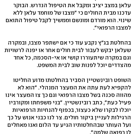
עלאן במצב יציב ומקבל את הטיפול הנדרש. הבוקר
עדכנו מבית החולים כי "מצבו של מוחמד עלאן ללא
שינוי. הוא מורדם ומונשם וממשיך לקבל טיפול התואם
למצבו הרפואי".
בהחלטת בג"ץ נקבע עוד כי אם ישתפר מצבו, ובמקרה
שעלאן יבקש לעבור לבית חולים אחר או יפנה לרשויות
וגם במקרה שיתעוררו קושי או אי-הסכמה, כל אחד
מהצדדים יוכל לפנות שוב לבית המשפט.
השופט רובינשטיין הסביר בהחלטתו מדוע החליטו
להקפיא לעת עתה את המעצר המנהלי. "הוא לא
מהווה סכנה בשל מצבו הרפואי וגם כך צו המעצר אינו
פעיל כעת", כתב רובינשטיין. "בני משפחתו ומקורביו
יוכלו לבקרו שלא כעצור, בכפוף להנחיות הרפואיות
הרגילות לעניין ביקור חולים. צר לנו כבני אנוש על כך
ועל העותר שבהחלטותיו הגיע עד הלום ואנו מאחלים
לו רפואה שלמה".