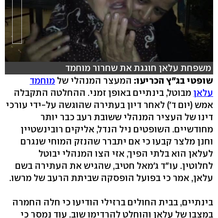
משפחת עלאן חוגגת את שחרור מוחמד
שופטי בג"ץ הכריעו:
המעצר המנהלי של
מוחמד
עלאן
מבוטל, בינתיים באופן זמני. ההחלטה התקבלה
אמש (יום ד') לאחר דיון בעתירה שהוגשה על-ידי עורכי
דינו של העציר המנהלי ששובת רעב כבר יותר
מחודשיים. השופטים ניל הנדל, אליקים רובינשטיין
וחנן מלצר קבעו כי אם יתברר שהנזק המוחי שנגרם
לעלאן הוא בלתי הפיך, אזי הצו המנהלי יבוטל
לחלוטין. עו"ד ג'מאל חטיב, שהגיש את העתירה בשם
עלאן, אמר כי בפועל הופסקה שביתת הרעב של מרשו.
בינתיים, בבית החולים ברזילי הודיעו כי חלה החמרה
במצבו של עלאן והוחלט להרדימו שוב. עוד נמסר כי