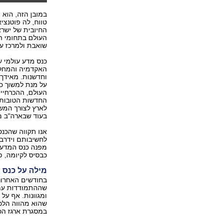
במובן הזה, הוא 
טווח, לה פוטנצי
החיובית של ישרא
העולם בתחומי המ
שואבת ולמרכז עו
כנס מדע עולמי ע
האקדמיה והמחקר 
וחדשנות. מאידך,
על מנת למשוך כו
העולם, ההכרחיי
החדשות הטובות ה
בעוד שבארה"ב מתקרב מספרם 
אנו תקווה שהכנס
לחשיבותם וידרבן
מפנה כנס המדע ה
כבסיס לקיומה, פ
מילה על כנס המ
בחודשים האחרוני
שההתמודדות עמה
שהוא מהווה הלכה
במסגרת ארגז הכ