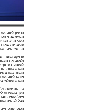
הרעיון ליזום את
מפגש שנתי חסר ת
גאוני מדע צעירי
מן המיזמים הבול
פרויקט מחנה המד
ולמצב את מעמדה
להעמקת שתוף פע
המדע באותן מדי
המחר בעודם צעיר
אותנו ליזום את ה
המדע העולמי בישראל
הפך במהירות ליו
אשל אופיר, חברי
נובל לכימיה מאונ
הכנס, שהסתיים 