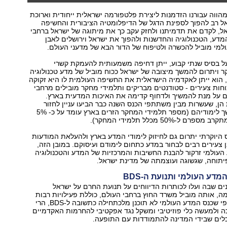
מהווה עבורנו הזדמנות ליצירת פלטפורמה ישראלית ייחודית וארוכת
אל רב להפוך לספינת הדגל של הדיפלומטיה הציבורית והחשיפה
ל, לקדם את תדמיתנו ולחזק עקב כך את מיתוגה של ישראל ברחבי
דע, הטכנולוגיה והחדשנות ולהפוך את ישראל וירושלים לאבן
למי מוביל להכשרה ולטיפוח של הדור הבא של מדעני העולם.
ל בסיס שנתי קבוע, ייתן דחיפה משמעותית להעמקת קשרי
ויתרום להמשך מיצובה של ישראל ככוח מוביל של מדע טכנולוגיה
 הוא ייתן לאקדמיה הישראלית את החשיפה העולמית לו היא זקוקה
חות צעירים - סטודנטים מבריקים ותלמידי מחקר מובילים מרחבי
ם על מנת להמשיך ולדחוף קדימה את האיכות המדעית בארץ.
ן, שעשרות מבין משתתפי הכנס השנה כבר הביעו עניין לחזור
לארץ לצורך המשך לימודיהם (מספר תלמידי המחקר הזרים בארץ עומד על כ- 5%
ל-50% מכלל תלמידי המחקר).
 היוקרתי יתרום גם לחיזוק לימודי המדע בארץ ולהעלאת המודעות
 צעירים רבים לבחור במדע כתחום לימודם ועיסוקם. במובן הזה,
עולמי זרקור להבנת החשיבות והמרכזיות של המדע והטכנולוגיה
יתוחה, שגשוגה ועוצמתה של מדינת ישראל.
דע העולמי ותנועת ה-BDS
ם שבה ועלו לכותרות הדיווחים על תנועת החרם על ישראל
, אותה מוביל משרד החוץ ברחבי העולם, כוללת פעילויות רבות
ומגוונות. אף על פי שכנס המדע העולמי לא תוכנן מלכתחילה כתשובה ל-BDS, הרי
 ולמעשה כלי פוזיטיבי ומשקל נגד אפקטיבי להחרמות האקדמיים
לים שבידי המדינה להתמודדות עם התופעה.