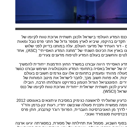
 כנס המדע העולמי בישראל ולכונן תשתית ארוכת טווח לקיומו של
קדים בהיקפו, שיביא לארץ מספר גדול של חתני פרס נובל ומאות
ם - דור העתיד של מדעני העולם, עלה במוחנו בדיוק לפני שלוש
שנים, עת שאירחנו בארץ את הכינוס השנתי של "מחנה המדע האסייתי" (ASC), אחד
טים והחשובים בעולם המדע לטיפוח מדענים צעירים.
ע האסייתי היווה עבורנו במשרד החוץ הזדמנות ייחודית להמשיך
 של ישראל באסיה בתחומי המדע והטכנולוגיה ושימש עבורנו כגשר
ולה מהותי ומעמיק בתחומים אלו עם גורמים חשובים בעולם
נות, ולא פחות חשוב מכך, לחבר לישראל את מיטב המוחות של
ים. הפוטנציאל הגדול הטמון בפרויקט והצלחתו הרבה, הובילו
רעיון לכונן תשתית ישראלית ייחודית וארוכת טווח לקיומו של כנס
 (WSCI).
כך, מה שהתחיל כרעיון שהעליתי לראשונה כגימיק במסיבת עיתונאים באוגוסט 2012
זמה ממשית ותכנית פעולה שגיבשנו יחדיו, רעות ינון-ברמן והד"ר
 לדרך מן האוניברסיטה העברית, הפרופ' רוג'ר קורנברג, חתן פרס
יברסיטת סטנפורד ואנוכי.
בסוף השבוע, מסמל את תחילתה של מסורת, במסגרתה יגיעו ארצה