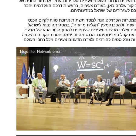
 צעירים מרחבי העולם. צעירים אלו יהוו בעתיד את חוד החנית של
יקור שלהם כאן, בעודם צעירים, בראשית דרכם האקדמית יחבר
כם לשגרירים של ישראל במדינותיהם.
ממטרות הפרויקט הנה למסד תשתית ארוכת טווח לקיום הכנס
שנתי ולהפכו למעין "תגלית מדעית", במסגרתה נביא לישראל
ת ואלפי מדענים צעירים שעתידים להפוך לדור הבא של מדעני
דעת קהל במדינותיהם. הכנס מהווה יוזמה חסרת תקדים בהיקפה
 נובליסטים כה רבים ולצדם מדענים צעירים מכל רחבי העולם.
hlsjs-lite: Network error