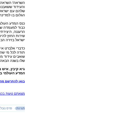
השראה! השראה ש
והעידוד ששאבנו
שלהם עם ישראל 
הגלום בו למדינת
כנס המדע העולמי
כבוד למעמדה של 
הרעננה, היצירתי
שירות החוץ להיו
ישראל בזירה הבי
כדברי אלברט איינ
תודה לכל מי שהעז
שלו בשנה הבאה. ל
גיא קיבץ, איש 
המדע העולמי ב
בואו להתרשם מהכ
מצאתם טעות בכתב
תגיות:
פרס נובל