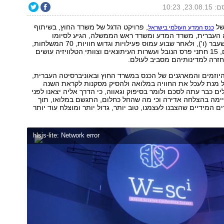
23., 10:23
של
, פרויקט הדגל של משרד החוץ, בשיתוף
כנס המדע העולמי בישראל
 העברית, משרד המדע ומשרד ראש הממשלה, הגיע לסיומו
המוצלח בשבוע שעבר (ו'), ולאחר שבוע עמוס פעילויות וגדוש חוויות, 70 המשלחות,
500 המשתתפים, 15 חתני פרס הנובל ועשרות העיתונאים וצוותי הטלוויזיה עושים
זרה למדינותיהם מסביב לעולם.
היוזמים והמארגנים של הכנס במשרד החוץ ובאוניברסיטה העברית,
ל מנת לעכל את החוויה במלואה ולהסיק מסקנות לקראת השנה
ים כבר עתה לסכם ולומר בסיפוק וגאווה, כי הדרך אליה יצאנו לפני
ימה בהצלחה אדירה וכי מה שהחל כחלום, התגשם במלואו, תוך
 המידיים שהצבנו לעצמנו, טוב יותר, גדול יותר ומוצלח עוד יותר
hlsjs-lite: Network error