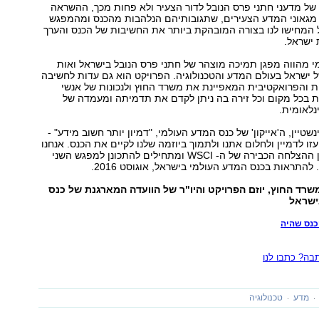
ל מדעני חתני פרס הנובל לדור הצעיר ולא פחות מכך, ההשראה
 מגאוני המדע הצעירים, שתגובותיהם הנלהבות מהכנס ומהמפגש
המחישו לנו בצורה המובהקת ביותר את החשיבות של הכנס והערך
 ישראל.
 מהווה מפגן תמיכה מוצהר של חתני פרס הנובל בישראל ואות
ישראל בעולם המדע והטכנולוגיה. הפרויקט הוא גם עדות לחשיבה
ת והפרואקטיבית המאפיינת את משרד החוץ ולנכונות של אנשי
ת בכל מקום וכל זירה בה ניתן לקדם את תדמיתה ומעמדה של
נלאומית.
שטיין, ה'אייקון' של כנס המדע העולמי, "דמיון יותר חשוב מידע" -
ו לדמיין ולחלום אתנו ולתמוך ביוזמה שלנו לקיים את הכנס. אנחנו
שואבים עידוד מן ההצלחה הכבירה של ה- WSCI ומתחילים להתכונן למפגש השני
התראות בכנס המדע העולמי בישראל, אוגוסט 2016.
משרד החוץ, יוזם הפרויקט והיו"ר של הוועדה המארגנת של כנס
ישראל
נס שהיה
ה? כתבו לנו
מדע
טכנולוגיה